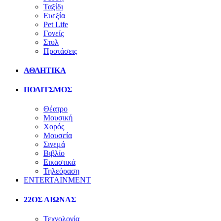
Ταξίδι
Ευεξία
Pet Life
Γονείς
Στυλ
Προτάσεις
ΑΘΛΗΤΙΚΑ
ΠΟΛΙΤΣΜΟΣ
Θέατρο
Μουσική
Χορός
Μουσεία
Σινεμά
Βιβλίο
Εικαστικά
Τηλεόραση
ENTERTAINMENT
22ΟΣ ΑΙΩΝΑΣ
Τεχνολογία