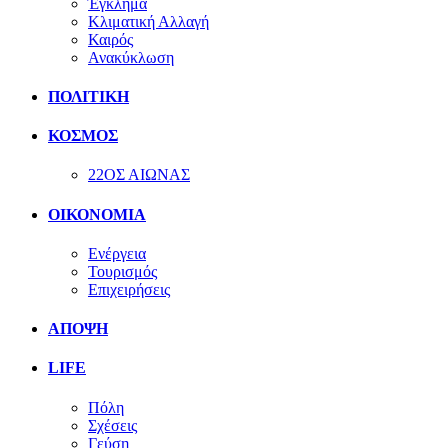
Έγκλημα
Κλιματική Αλλαγή
Καιρός
Ανακύκλωση
ΠΟΛΙΤΙΚΗ
ΚΟΣΜΟΣ
22ΟΣ ΑΙΩΝΑΣ
ΟΙΚΟΝΟΜΙΑ
Ενέργεια
Τουρισμός
Επιχειρήσεις
ΑΠΟΨΗ
LIFE
Πόλη
Σχέσεις
Γεύση