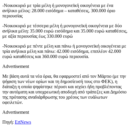
-Νοικοκυριό με τρία μέλη ή μονογονεϊκή οικογένεια με ένα
ανήλικο μέλος: 28.000 εισόδημα – καταθέσεις, 300.000 όριο
περιουσίας
-Νοικοκυριό με τέσσερα μέλη ή μονογονεϊκή οικογένεια με δύο
ανήλικα μέλη: 35.000 ευρώ εισόδημα και 35.000 ευρώ καταθέσεις,
με αξία περιουσίας έως 330.000 ευρώ
-Νοικοκυριό με πέντε μέλη και πάνω ή μονογονεϊκή οικογένεια με
τρία ανήλικα μέλη και πάνω: 42.000 εισόδημα, επιπλέον 42.000
ευρώ καταθέσεις και 360.000 ευρώ περιουσία.
Advertisement
Με βάση αυτά τα νέα όρια, θα εφαρμοστεί από τον Μάρτιο (με την
ψήφιση των νέων ορίων και τη δημοσίευσή τους στο ΦΕΚ), η
διάταξη η οποία ψηφίστηκε πέρυσι και ισχύει ήδη προβλέποντας
την αυτόματη και υποχρεωτική αποδοχή από τράπεζες και Δημόσιο
της πρότασης αναδιάρθρωσης του χρέους των ευάλωτων
οφειλετών.
Advertisement
Πηγή:
ErtNews