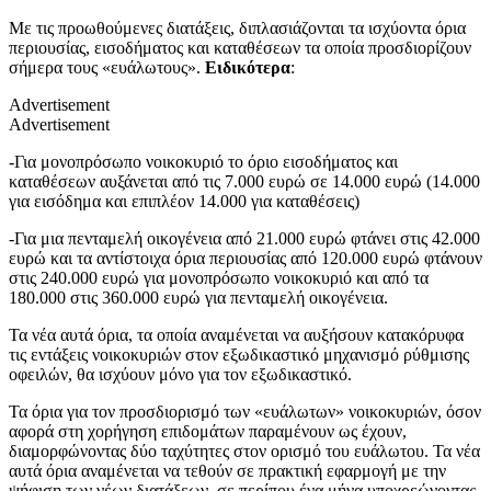
Με τις προωθούμενες διατάξεις, διπλασιάζονται τα ισχύοντα όρια
περιουσίας, εισοδήματος και καταθέσεων τα οποία προσδιορίζουν
σήμερα τους «ευάλωτους».
Ειδικότερα
:
Advertisement
Advertisement
-Για μονοπρόσωπο νοικοκυριό το όριο εισοδήματος και
καταθέσεων αυξάνεται από τις 7.000 ευρώ σε 14.000 ευρώ (14.000
για εισόδημα και επιπλέον 14.000 για καταθέσεις)
-Για μια πενταμελή οικογένεια από 21.000 ευρώ φτάνει στις 42.000
ευρώ και τα αντίστοιχα όρια περιουσίας από 120.000 ευρώ φτάνουν
στις 240.000 ευρώ για μονοπρόσωπο νοικοκυριό και από τα
180.000 στις 360.000 ευρώ για πενταμελή οικογένεια.
Τα νέα αυτά όρια, τα οποία αναμένεται να αυξήσουν κατακόρυφα
τις εντάξεις νοικοκυριών στον εξωδικαστικό μηχανισμό ρύθμισης
οφειλών, θα ισχύουν μόνο για τον εξωδικαστικό.
Τα όρια για τον προσδιορισμό των «ευάλωτων» νοικοκυριών, όσον
αφορά στη χορήγηση επιδομάτων παραμένουν ως έχουν,
διαμορφώνοντας δύο ταχύτητες στον ορισμό του ευάλωτου. Τα νέα
αυτά όρια αναμένεται να τεθούν σε πρακτική εφαρμογή με την
ψήφιση των νέων διατάξεων, σε περίπου ένα μήνα υποχρεώνοντας