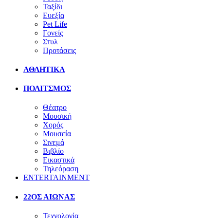
Ταξίδι
Ευεξία
Pet Life
Γονείς
Στυλ
Προτάσεις
ΑΘΛΗΤΙΚΑ
ΠΟΛΙΤΣΜΟΣ
Θέατρο
Μουσική
Χορός
Μουσεία
Σινεμά
Βιβλίο
Εικαστικά
Τηλεόραση
ENTERTAINMENT
22ΟΣ ΑΙΩΝΑΣ
Τεχνολογία