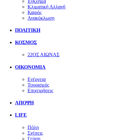
Έγκλημα
Κλιματική Αλλαγή
Καιρός
Ανακύκλωση
ΠΟΛΙΤΙΚΗ
ΚΟΣΜΟΣ
22ΟΣ ΑΙΩΝΑΣ
ΟΙΚΟΝΟΜΙΑ
Ενέργεια
Τουρισμός
Επιχειρήσεις
ΑΠΟΨΗ
LIFE
Πόλη
Σχέσεις
Γεύση