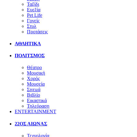
Ταξίδι
Ευεξία
Pet Life
Γονείς
Στυλ
Προτάσεις
ΑΘΛΗΤΙΚΑ
ΠΟΛΙΤΣΜΟΣ
Θέατρο
Μουσική
Χορός
Μουσεία
Σινεμά
Βιβλίο
Εικαστικά
Τηλεόραση
ENTERTAINMENT
22ΟΣ ΑΙΩΝΑΣ
Τεχνολογία