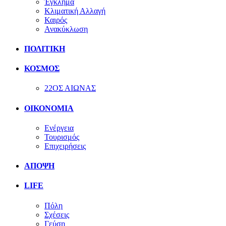
Έγκλημα
Κλιματική Αλλαγή
Καιρός
Ανακύκλωση
ΠΟΛΙΤΙΚΗ
ΚΟΣΜΟΣ
22ΟΣ ΑΙΩΝΑΣ
ΟΙΚΟΝΟΜΙΑ
Ενέργεια
Τουρισμός
Επιχειρήσεις
ΑΠΟΨΗ
LIFE
Πόλη
Σχέσεις
Γεύση