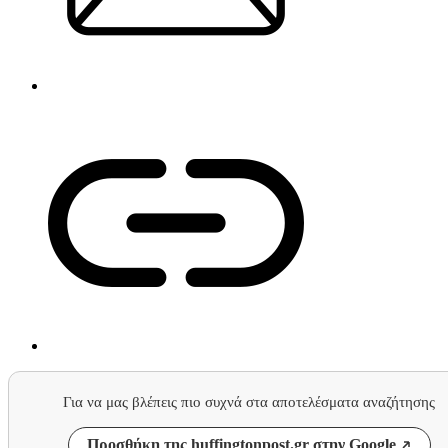
Για να μας βλέπεις πιο συχνά στα αποτελέσματα αναζήτησης
Προσθήκη της huffingtonpost.gr στην Google