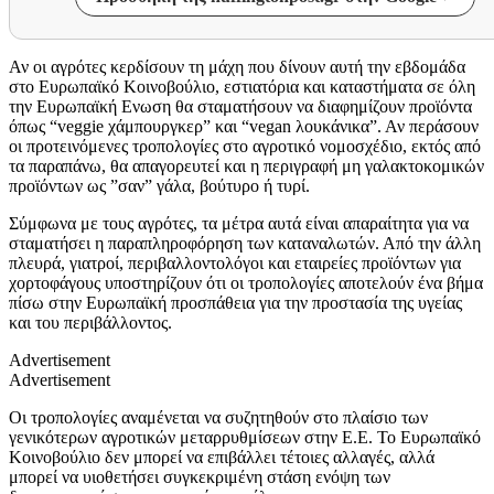
Αν οι αγρότες κερδίσουν τη μάχη που δίνουν αυτή την εβδομάδα
στο Ευρωπαϊκό Κοινοβούλιο, εστιατόρια και καταστήματα σε όλη
την Ευρωπαϊκή Ενωση θα σταματήσουν να διαφημίζουν προϊόντα
όπως “veggie χάμπουργκερ” και “vegan λουκάνικα”. Αν περάσουν
οι προτεινόμενες τροπολογίες στο αγροτικό νομοσχέδιο, εκτός από
τα παραπάνω, θα απαγορευτεί και η περιγραφή μη γαλακτοκομικών
προϊόντων ως ”σαν” γάλα, βούτυρο ή τυρί.
Σύμφωνα με τους αγρότες, τα μέτρα αυτά είναι απαραίτητα για να
σταματήσει η παραπληροφόρηση των καταναλωτών. Από την άλλη
πλευρά, γιατροί, περιβαλλοντολόγοι και εταιρείες προϊόντων για
χορτοφάγους υποστηρίζουν ότι οι τροπολογίες αποτελούν ένα βήμα
πίσω στην Ευρωπαϊκή προσπάθεια για την προστασία της υγείας
και του περιβάλλοντος.
Advertisement
Advertisement
Οι τροπολογίες αναμένεται να συζητηθούν στο πλαίσιο των
γενικότερων αγροτικών μεταρρυθμίσεων στην Ε.Ε. Το Ευρωπαϊκό
Κοινοβούλιο δεν μπορεί να επιβάλλει τέτοιες αλλαγές, αλλά
μπορεί να υιοθετήσει συγκεκριμένη στάση ενόψη των