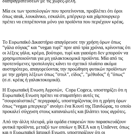
διαπραγματεύσεων με τις χώρες-μέλη.
Μία εκ των τροπολογιών που προτείνονται, προβλέπει ότι όροι
όπως steak, λουκάνικο, εσκαλόπ, μπέργκερ και χάμπουργκερ
πρέπει να επιτρέπονται μόνο για προϊόντα που περιέχουν κρέας.
Το Ευρωπαϊκό Δικαστήριο απαγόρευσε την χρήση όρων όπως
”γάλα σόγιας” και “vegan τυρί” πριν από τρία χρόνια, κρίνοντας ότι
οι λέξεις γάλα, κρέμα, βούτυρο, τυρί και γιαούρτι δεν μπορούν να
χρησιμοποιούνται για μη γαλακτοκομικά προϊόντα. Μία από τις
προτεινόμενες τροπολογίες κάνει το σχετικό πλαίσιο ακόμα
αυστηρότερο, απαγορεύοντας την προώθηση φυτικών προϊόντων
με την χρήση λέξεων όπως ”στυλ”, είδος”, ”μέθοδος” ή ”όπως”
(σ.σ. κρέας ή γαλακτοκομικά).
Η Ευρωπαϊκή Ενωση Αγροτών, Copa Cogeca, υποστηρίζει ότι η
Ευρωπαϊκή Ενωση πρέπει να σταματήσει αυτές τις
”σουρεαλιστικές” περιγραφές, υποστηρίζοντας ότι η χρήση όρων
όπως “vegan μπεργκερ” ανοίγει ένα Κουτί της Πανδώρας, το οποίο
προκαλεί σύγχυση στους καταναλωτές και βλάπτει τους αγρότες.
Από την άλλη πλευρά, μία ομάδα εταιρειών που παρασκευάζουν
φυτικά προϊόντα, μεταξύ των οποίων η ΙΚΕΑ και η Unilever, όπως
και η Ευρωπαϊκή Ιατρική Ενωση, υποστηρίζουν ότι οι