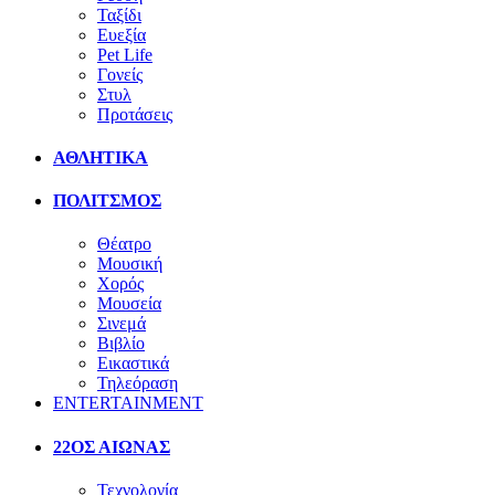
Ταξίδι
Ευεξία
Pet Life
Γονείς
Στυλ
Προτάσεις
ΑΘΛΗΤΙΚΑ
ΠΟΛΙΤΣΜΟΣ
Θέατρο
Μουσική
Χορός
Μουσεία
Σινεμά
Βιβλίο
Εικαστικά
Τηλεόραση
ENTERTAINMENT
22ΟΣ ΑΙΩΝΑΣ
Τεχνολογία