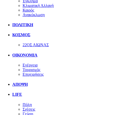
Έγκλημα
Κλιματική Αλλαγή
Καιρός
Ανακύκλωση
ΠΟΛΙΤΙΚΗ
ΚΟΣΜΟΣ
22ΟΣ ΑΙΩΝΑΣ
ΟΙΚΟΝΟΜΙΑ
Ενέργεια
Τουρισμός
Επιχειρήσεις
ΑΠΟΨΗ
LIFE
Πόλη
Σχέσεις
Γεύση