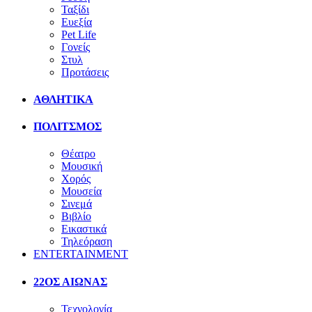
Ταξίδι
Ευεξία
Pet Life
Γονείς
Στυλ
Προτάσεις
ΑΘΛΗΤΙΚΑ
ΠΟΛΙΤΣΜΟΣ
Θέατρο
Μουσική
Χορός
Μουσεία
Σινεμά
Βιβλίο
Εικαστικά
Τηλεόραση
ENTERTAINMENT
22ΟΣ ΑΙΩΝΑΣ
Τεχνολογία