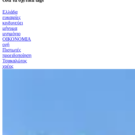
Όλα τα σχετικά tags
Ελλάδα
ευκαιρίες
κινδυνεύει
μήνυμα
μνημόνιο
ΟΙΚΟΝΟΜΙΑ
οχή
Πιστωτές
προειδοποίηση
Τσακαλώτος
χρέος