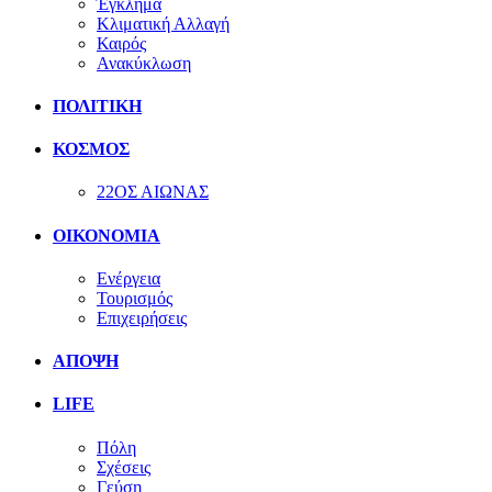
Έγκλημα
Κλιματική Αλλαγή
Καιρός
Ανακύκλωση
ΠΟΛΙΤΙΚΗ
ΚΟΣΜΟΣ
22ΟΣ ΑΙΩΝΑΣ
ΟΙΚΟΝΟΜΙΑ
Ενέργεια
Τουρισμός
Επιχειρήσεις
ΑΠΟΨΗ
LIFE
Πόλη
Σχέσεις
Γεύση