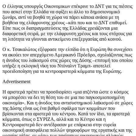
Ο έλληνας υπουργός Οικονομικων επέκρινε το ΔΝΤ για τις πιέσεις
που ασκεί στην Ελλάδα να σφίξει κι άλλο το δημοσιονομικό
ζωνάρι, αντί να βοηθά τη χώρα να πάρει κάποια ανάσα με τη
βοήθεια της ελάφρυνσης χρέους –κάτι που και το ΔΝΤ επιθυμεί.
Είπε πως οι διαπραγματεύσεις της Ελλάδας χρειάζονται μια
διαφορετική σειρά, με την ελάφρυνση χρέους και τους στόχους για
τη λιτότητα να γίνονται αντικείμενο επεξεργασίας από κοινού.
Ο κ. Τσακαλώτος εξέφρασε την ελπίδα ότι η Ευρώπη θα συνεχίσει
να ακούει τον απερχόμενο Αμερικανό Πρόεδρο, σχολιάζοντας πως
η άνοδος του λαϊκισμού στις χώρες της Δύσης –επιτομή του οποίου
υπήρξε η εκλογική νίκη του Ντόναλντ Τραμπ- αποτελεί
προειδοποίηση για τα κεντροαριστερά κόμματα της Ευρώπης.
Advertisement
Η αριστερά πρέπει να προσδιορίσει «μια ατζέντα ώστε ο κόσμος
να μπορέσει να δει τη θέση του σε μια πιο παγκοσμιοποιημένη
οικονομία». Και η άνοδος του αντισυστημικού λαϊκισμού σε χώρες
της Δύσης είναι ως ένα βαθμό σφάλμα των κομμάτων που
βρίσκονται στα αριστερά του κέντρου. Κατά τον ίδιο, τα αριστερά
κόμματα, όπως ο ΣΥΡΙΖΑ, αλλά και το Κέντρο και η
Κεντροαριστερά δεν αντέδρασαν με επάρκεια στην ευρεία
οικονομική ανασφάλεια πολλών ψηφοφόρων της εργατικής και της
μεσαίας τάξης, εν μέσω των ταχύτατων οικονομικών αλλαγών.