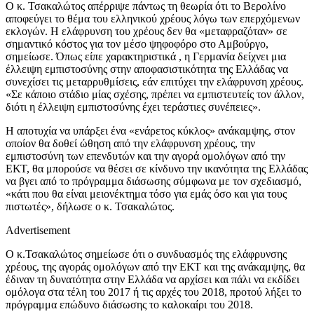
Ο κ. Τσακαλώτος απέρριψε πάντως τη θεωρία ότι το Βερολίνο
αποφεύγει το θέμα του ελληνικού χρέους λόγω των επερχόμενων
εκλογών. Η ελάφρυνση του χρέους δεν θα «μεταφραζόταν» σε
σημαντικό κόστος για τον μέσο ψηφοφόρο στο Αμβούργο,
σημείωσε. Όπως είπε χαρακτηριστικά , η Γερμανία δείχνει μια
έλλειψη εμπιστοσύνης στην αποφασιστικότητα της Ελλάδας να
συνεχίσει τις μεταρρυθμίσεις, εάν επιτύχει την ελάφρυνση χρέους.
«Σε κάποιο στάδιο μίας σχέσης, πρέπει να εμπιστευτείς τον άλλον,
διότι η έλλειψη εμπιστοσύνης έχει τεράστιες συνέπειες».
Η αποτυχία να υπάρξει ένα «ενάρετος κύκλος» ανάκαμψης, στον
οποίον θα δοθεί ώθηση από την ελάφρυνση χρέους, την
εμπιστοσύνη των επενδυτών και την αγορά ομολόγων από την
ΕΚΤ, θα μπορούσε να θέσει σε κίνδυνο την ικανότητα της Ελλάδας
να βγει από το πρόγραμμα διάσωσης σύμφωνα με τον σχεδιασμό,
«κάτι που θα είναι μειονέκτημα τόσο για εμάς όσο και για τους
πιστωτές», δήλωσε ο κ. Τσακαλώτος.
Advertisement
Ο κ.Τσακαλώτος σημείωσε ότι ο συνδυασμός της ελάφρυνσης
χρέους, της αγοράς ομολόγων από την ΕΚΤ και της ανάκαμψης, θα
έδιναν τη δυνατότητα στην Ελλάδα να αρχίσει και πάλι να εκδίδει
ομόλογα στα τέλη του 2017 ή τις αρχές του 2018, προτού λήξει το
πρόγραμμα επώδυνο διάσωσης το καλοκαίρι του 2018.