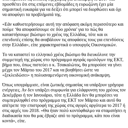
προσθέτει ότι στις επόμενες εβδομάδες η ευρωζώνη έχει μία
σημαντική ευκαιρία για να δείξει ότι μπορεί να διορθώσει και όχι
να αποφύγει τα προβλήματά της.
«Εάν καθυστερήσουμε αυτή την απόφαση ακόμη περισσότερο και
πούμε ‘θα αποφασίσουμε σε δύο χρόνια’ για το πώς θα
καταστήσουμε βιώσιμο το χρέος της Ελλάδας, τότε και οι
επενδυτές επίσης θα αναβάλουν τις αποφάσεις τους για επενδύσεις
στην Ελλάδα», είπε χαρακτηριστικά ο υπουργός Οικονομικών.
Το να καταστεί το ελληνικό χρέος βιώσιμο θα διευκόλυνε την
συμμετοχή της χώρας στο πρόγραμμα αγοράς ομολόγων της ΕΚΤ,
βήμα που, όπως πιστεύει ο κ. Τσακαλώτος, θα μπορούσε να γίνει
μέχρι τον Μάρτιο του 2017 και να βοηθήσει ώστε να
«ξεκλειδώσει» η πολυαναμενόμενη οικονομική ανάκαμψη.
Όπως υπογράμμισε, είναι ζωτικής σημασίας να υπάρξουν γρήγορα
ενέργειες. Αν δεν υπάρξει συμφωνία για ελάφρυνση του χρέους τον
Δεκέμβριο ή τον Ιανουάριο, τότε η Ελλάδα δεν θα μπορέσει να
συμπεριληφθεί στο πρόγραμμα της ΕΚΤ τον Μάρτιο και αυτό θα
απέτρεπε την επιστροφή της χώρας στις αγορές αργότερα το 2017 ή
στις αρχές του 2018. «Θα ήταν πολύ κοντόφθαλμο να σταματήσει η
διαδικασία που θα μας έβγαζε από το πρόγραμμα, κάτι που είναι
κοντά», είπε.