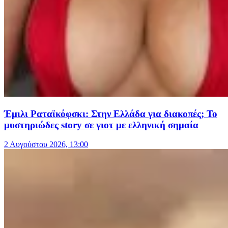
Έμιλι Ραταϊκόφσκι: Στην Ελλάδα για διακοπές; Το
μυστηριώδες story σε γιοτ με ελληνική σημαία
2 Αυγούστου 2026, 13:00