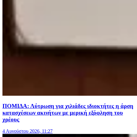
ΠΟΜΙΔΑ: Λύτρωση για χιλιάδες ιδιοκτήτες η άρση
κατασχέσεων ακινήτων με μερική εξόφληση του
χρέους
4 Αυγούστου 2026, 11:27