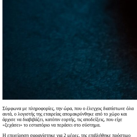
Σύμφωνα με πληροφορίες, την ώρα, που ο έλεγχος διαπίστωνε όλα
αυτά, ο λογιστής της εταιρείας απομακρύνθηκε από το χώρο και
άρχισε να διαβιβάζει, κατόπιν εορτής, τις αποδείξεις, που είχε
«ξεχάσει» το εστιατόριο να περάσει στο σύστημα.
Η επιχείρηση σφραγίστηκε για 2 μέρες, της επιβλήθηκε πρόστιμο