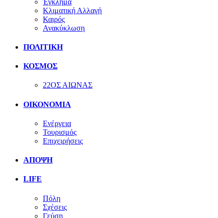
Έγκλημα
Κλιματική Αλλαγή
Καιρός
Ανακύκλωση
ΠΟΛΙΤΙΚΗ
ΚΟΣΜΟΣ
22ΟΣ ΑΙΩΝΑΣ
ΟΙΚΟΝΟΜΙΑ
Ενέργεια
Τουρισμός
Επιχειρήσεις
ΑΠΟΨΗ
LIFE
Πόλη
Σχέσεις
Γεύση