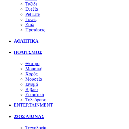
Ταξίδι
Ευεξία
Pet Life
Γονείς
Στυλ
Προτάσεις
ΑΘΛΗΤΙΚΑ
ΠΟΛΙΤΣΜΟΣ
Θέατρο
Μουσική
Χορός
Μουσεία
Σινεμά
Βιβλίο
Εικαστικά
Τηλεόραση
ENTERTAINMENT
22ΟΣ ΑΙΩΝΑΣ
Τεχνολογία