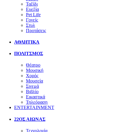
Ταξίδι
Ευεξία
Pet Life
Γονείς
Στυλ
Προτάσεις
ΑΘΛΗΤΙΚΑ
ΠΟΛΙΤΣΜΟΣ
Θέατρο
Μουσική
Χορός
Μουσεία
Σινεμά
Βιβλίο
Εικαστικά
Τηλεόραση
ENTERTAINMENT
22ΟΣ ΑΙΩΝΑΣ
Τεχνολογία