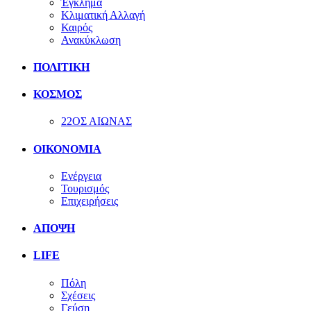
Έγκλημα
Κλιματική Αλλαγή
Καιρός
Ανακύκλωση
ΠΟΛΙΤΙΚΗ
ΚΟΣΜΟΣ
22ΟΣ ΑΙΩΝΑΣ
ΟΙΚΟΝΟΜΙΑ
Ενέργεια
Τουρισμός
Επιχειρήσεις
ΑΠΟΨΗ
LIFE
Πόλη
Σχέσεις
Γεύση