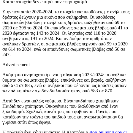
Και τα στοιχεία δεν επιτρέπουν εφησυχασμό.
Στην πενταετία 2020-2024, τα στοιχεία για υποθέσεις με ανήλικους
δράστες δείχνουν μια εικόνα που σκληραίνει. Οι υποθέσεις
σωματικών βλαβών με ανήλικους δράστες αυξήθηκαν από 69 το
2020 σε 395 το 2024. Οι επικίνδυνες σωματικές βλάβες από 41 το
2020 έφτασαν τις 143 το 2024. Οι ληστείες από 118 το 2020
ανέβηκαν στις 191 το 2024. Και αν δούμε τον αριθμό των
ανήλικων δραστών, οι σωματικές βλάβες περνούν από 99 το 2020
σε 614 το 2024, ενώ οι επικίνδυνες σωματικές βλάβες από 56 σε
247.
Advertisement
Ακόμη πιο ανησυχητική είναι η σύγκριση 2023-2024: τα ανήλικα
θύματα σε σωματικές βλάβες, επικίνδυνες και βαριές, αυξήθηκαν
από 674 σε 885, ενώ οι ανήλικοι που φέρονται ως δράστες αυτών
των αδικημάτων σχεδόν διπλασιάστηκαν, από 583 σε 870.
Αυτά δεν είναι απλώς νούμερα. Είναι παιδιά που χτυπήθηκαν.
Παιδιά που χτύπησαν. Οικογένειες που διαλύθηκαν από έναν
ξυλοδαρμό. Σχολικές κοινότητες που φοβούνται. Γονείς που
κοιτάζουν την τσάντα του παιδιού τους και αναρωτιούνται αν θα
γυρίσει σπίτι όπως έφυγε.
Η πολιτεία έχει κάνει κινήσεις. Η πλατφόρμα
stop-bullying.gov.gr