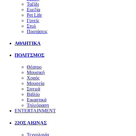
Ταξίδι
Ευεξία
Pet Life
Γονείς
Στυλ
Προτάσεις
ΑΘΛΗΤΙΚΑ
ΠΟΛΙΤΣΜΟΣ
Θέατρο
Μουσική
Χορός
Μουσεία
Σινεμά
Βιβλίο
Εικαστικά
Τηλεόραση
ENTERTAINMENT
22ΟΣ ΑΙΩΝΑΣ
Τεχνολογία