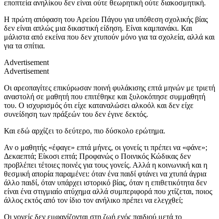
εποπτεία ανηλίκου δεν είναι ούτε θεωρητική ούτε διακοσμητική.
Η πρώτη απόφαση του Αρείου Πάγου για υπόθεση σχολικής βίας
δεν είναι απλώς μια δικαστική είδηση. Είναι καμπανάκι. Και
μάλιστα από εκείνα που δεν χτυπούν μόνο για τα σχολεία, αλλά και
για τα σπίτια.
Advertisement
Advertisement
Οι αρεοπαγίτες επικύρωσαν ποινή φυλάκισης επτά μηνών με τριετή
αναστολή σε μαθητή που επιτέθηκε και ξυλοκόπησε συμμαθητή
του. Ο ισχυρισμός ότι είχε καταναλώσει αλκοόλ και δεν είχε
συνείδηση των πράξεών του δεν έγινε δεκτός.
Και εδώ αρχίζει το δεύτερο, πιο δύσκολο ερώτημα.
Αν ο μαθητής «έφαγε» επτά μήνες, οι γονείς τι πρέπει να «φάνε»;
Δεκαεπτά; Είκοσι επτά; Προφανώς ο Ποινικός Κώδικας δεν
προβλέπει τέτοιες ποινές για τους γονείς. Αλλά η κοινωνική και η
θεσμική απορία παραμένει: όταν ένα παιδί φτάνει να χτυπά άγρια
άλλο παιδί, όταν υπάρχει ιστορικό βίας, όταν η επιθετικότητα δεν
είναι ένα στιγμιαίο ατύχημα αλλά συμπεριφορά που χτίζεται, ποιος
άλλος εκτός από τον ίδιο τον ανήλικο πρέπει να ελεγχθεί;
Οι γονείς δεν εμφανίζονται στη ζωή ενός παιδιού μετά το