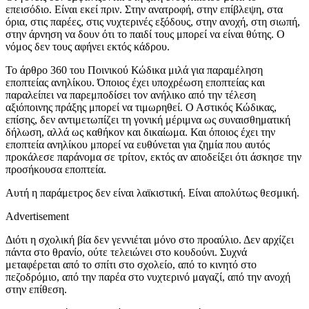
επεισόδιο. Είναι εκεί πριν. Στην ανατροφή, στην επίβλεψη, στα
όρια, στις παρέες, στις νυχτερινές εξόδους, στην ανοχή, στη σιωπή,
στην άρνηση να δουν ότι το παιδί τους μπορεί να είναι θύτης. Ο
νόμος δεν τους αφήνει εκτός κάδρου.
Το άρθρο 360 του Ποινικού Κώδικα μιλά για παραμέληση
εποπτείας ανηλίκου. Όποιος έχει υποχρέωση εποπτείας και
παραλείπει να παρεμποδίσει τον ανήλικο από την τέλεση
αξιόποινης πράξης μπορεί να τιμωρηθεί. Ο Αστικός Κώδικας,
επίσης, δεν αντιμετωπίζει τη γονική μέριμνα ως συναισθηματική
δήλωση, αλλά ως καθήκον και δικαίωμα. Και όποιος έχει την
εποπτεία ανηλίκου μπορεί να ευθύνεται για ζημία που αυτός
προκάλεσε παράνομα σε τρίτον, εκτός αν αποδείξει ότι άσκησε την
προσήκουσα εποπτεία.
Αυτή η παράμετρος δεν είναι λαϊκιστική. Είναι απολύτως θεσμική.
Advertisement
Διότι η σχολική βία δεν γεννιέται μόνο στο προαύλιο. Δεν αρχίζει
πάντα στο θρανίο, ούτε τελειώνει στο κουδούνι. Συχνά
μεταφέρεται από το σπίτι στο σχολείο, από το κινητό στο
πεζοδρόμιο, από την παρέα στο νυχτερινό μαγαζί, από την ανοχή
στην επίθεση.