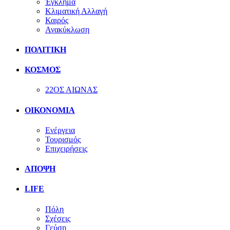
Έγκλημα
Κλιματική Αλλαγή
Καιρός
Ανακύκλωση
ΠΟΛΙΤΙΚΗ
ΚΟΣΜΟΣ
22ΟΣ ΑΙΩΝΑΣ
ΟΙΚΟΝΟΜΙΑ
Ενέργεια
Τουρισμός
Επιχειρήσεις
ΑΠΟΨΗ
LIFE
Πόλη
Σχέσεις
Γεύση