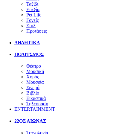
Ταξίδι
Ευεξία
Pet Life
Γονείς
Στυλ
Προτάσεις
ΑΘΛΗΤΙΚΑ
ΠΟΛΙΤΣΜΟΣ
Θέατρο
Μουσική
Χορός
Μουσεία
Σινεμά
Βιβλίο
Εικαστικά
Τηλεόραση
ENTERTAINMENT
22ΟΣ ΑΙΩΝΑΣ
Τεχνολογία