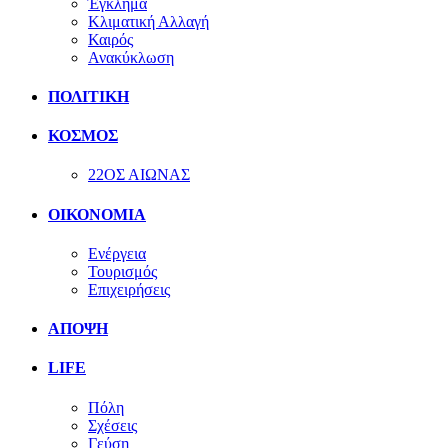
Έγκλημα
Κλιματική Αλλαγή
Καιρός
Ανακύκλωση
ΠΟΛΙΤΙΚΗ
ΚΟΣΜΟΣ
22ΟΣ ΑΙΩΝΑΣ
ΟΙΚΟΝΟΜΙΑ
Ενέργεια
Τουρισμός
Επιχειρήσεις
ΑΠΟΨΗ
LIFE
Πόλη
Σχέσεις
Γεύση