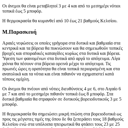
Οι άνεμοι θα είναι μεταβλητοί 3 με 4 και από το μεσημέρι νότιοι
τοπικά έως 5 μποφόρ.
Η θερμοκρασία θα κυμανθεί από 10 έως 21 βαθμούς Κελσίου.
Μ.Παρασκευή
Αραιές νεφώσεις οι οποίες γρήγορα στα δυτικά και βαθμιαία στα
κεντρικά και τα βόρεια θα πυκνώσουν και θα σημειωθούν τοπικές
βροχές και σποραδικές καταιγίδες κυρίως στα δυτικά και βόρεια.
Ύφεση των φαινομένων στα δυτικά από αργά το απόγευμα. Λίγα
χιόνια θα πέσουν στα βόρεια ορεινά μέχρι το απόγευμα. Τις
πρωινές ώρες η ορατότητα θα είναι τοπικά περιορισμένη και στα
ανατολικά και τα νότια και είναι πιθανόν να σχηματιστεί κατά
τόπους ομίχλη.
Οι άνεμοι θα πνέουν από νότιες διευθύνσεις 4 με 6, στο Αιγαίο 6
με 7 και από το μεσημέρι πιθανόν τοπικά έως 8 μποφόρ. Στα
δυτικά βαθμιαία θα στραφούν σε δυτικούς βορειοδυτικούς 3 με 5
μποφόρ.
Η θερμοκρασία θα σημειώσει μικρή πτώση στα βορειοδυτικά ως
προς τις μέγιστες τιμές της όπου δε θα ξεπεράσει τους 18 βαθμούς
Κελσίου ενώ στα υπόλοιπα ηπειρωτικά θα φτάσει τους 23 με 25