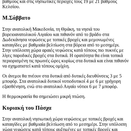
βαθμούς και στις νησιωτικές περιοχές τους 19 με 21 βαθμούς
Κελσίου.
Μ.Σάββατο
Στην ανατολική Μακεδονία, τη Θράκη, τα νησιά του
βορειοανατολικού Αιγαίου και πιθανόν από το βράδυ στα
Δωδεκάνησα νεφώσεις με τοπικές βροχές και μεμονωμένες
καταιγίδες με βαθμιαία βελτίωση στα βόρεια από το μεσημέρι.
Στην υπόλοιπη χώρα αραιές νεφώσεις κατά τόπους πιο πυκνές με
λίγες παροδικές βροχές στα δυτικά. Η ορατότητα θα είναι τοπικά
περιορισμένη τις πρωινές ώρες κυρίως στα δυτικά και είναι πιθανόν
να σχηματιστεί κατά τόπους ομίχλη.
Οι άνεμοι θα πνέουν στα δυτικά από δυτικές διευθύνσεις 3 με 5
μποφόρ. Στα ανατολικά δυτικοί νοτιοδυτικοί 4 με 6 με γρήγορη
εξασθένηση, ενώ στο ανατολικό Αιγαίο νότιοι 6 με 7 μποφόρ.
Η θερμοκρασία θα σημειώσει μικρή πτώση
.
Κυριακή του Πάσχα
Στην ανατολική νησιωτική χώρα νεφώσεις με τοπικές βροχές και
καταιγίδες με βαθμιαία βελτίωση από το μεσημέρι. Στην υπόλοιπη
χώρα νεφώσεις κατά τόπους αυξημένες με τοπικές βροχές και