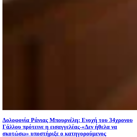
Δολοφονία Ράνιας Μπουρνέλη: Ενοχή του 34χρονου
Γάλλου πρότεινε η εισαγγελέας-«Δεν ήθελα να
σκοτώσω» υποστήριξε ο κατηγορούμενος