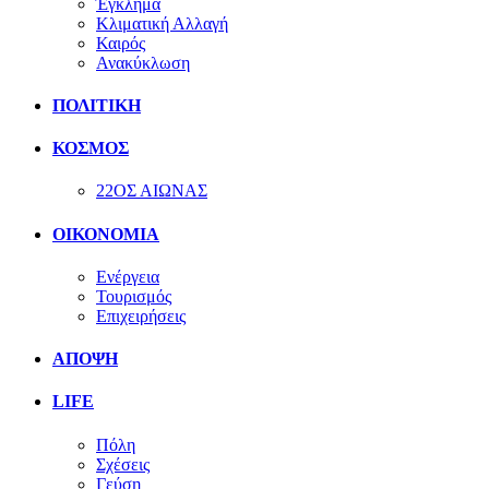
Έγκλημα
Κλιματική Αλλαγή
Καιρός
Ανακύκλωση
ΠΟΛΙΤΙΚΗ
ΚΟΣΜΟΣ
22ΟΣ ΑΙΩΝΑΣ
ΟΙΚΟΝΟΜΙΑ
Ενέργεια
Τουρισμός
Επιχειρήσεις
ΑΠΟΨΗ
LIFE
Πόλη
Σχέσεις
Γεύση