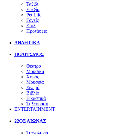
Ταξίδι
Ευεξία
Pet Life
Γονείς
Στυλ
Προτάσεις
ΑΘΛΗΤΙΚΑ
ΠΟΛΙΤΣΜΟΣ
Θέατρο
Μουσική
Χορός
Μουσεία
Σινεμά
Βιβλίο
Εικαστικά
Τηλεόραση
ENTERTAINMENT
22ΟΣ ΑΙΩΝΑΣ
Τεχνολογία