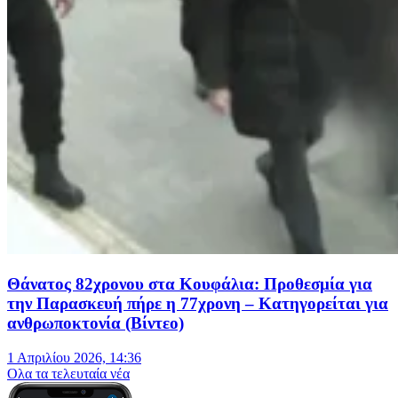
Θάνατος 82χρονου στα Κουφάλια: Προθεσμία για
την Παρασκευή πήρε η 77χρονη – Κατηγορείται για
ανθρωποκτονία (Βίντεο)
1 Απριλίου 2026, 14:36
Oλα τα τελευταία νέα