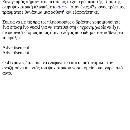
Συναγερμός σήμανε στις τέσσερις τα ξημερώματα τής Τετάρτης
στην ψυχιατρική κλινική, στο
Δαφνί
, όταν ένας 47χρονος τρόφιμος
τραυμάτισε θανάσιμα μια ασθενή και εξαφανίστηκε.
Σύμφωνα με τις πρώτες πληροφορίες ο δράστης χρησιμοποίησε
ένα σπασμένο γυαλί για να επιτεθεί στη 44χρονη, χωρίς να έχει
διευκρινιστεί όμως ποιος ήταν ο λόγος που ώθησε τον ασθενή να
το πράξει.
Advertisement
Advertisement
Ο 47χρονος έσπευσε να εξαφανιστεί και οι αστυνομικοί τον
αναζητούν και εντός του ψυχιατρικού νοσοκομείου και γύρω από
αυτό.