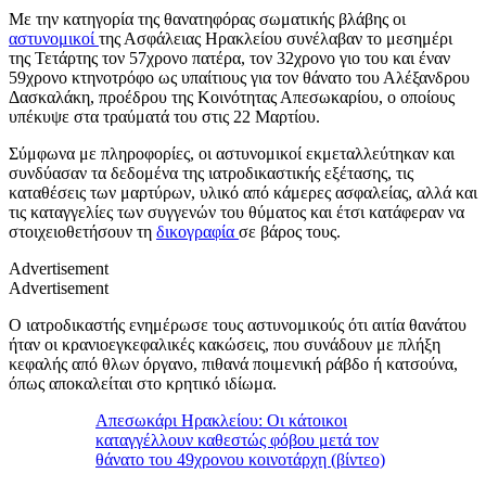
Με την κατηγορία της θανατηφόρας σωματικής βλάβης οι
αστυνομικοί
της Ασφάλειας Ηρακλείου συνέλαβαν το μεσημέρι
της Τετάρτης τον 57χρονο πατέρα, τον 32χρονο γιο του και έναν
59χρονο κτηνοτρόφο ως υπαίτιους για τον θάνατο του Αλέξανδρου
Δασκαλάκη, προέδρου της Κοινότητας Απεσωκαρίου, ο οποίους
υπέκυψε στα τραύματά του στις 22 Μαρτίου.
Σύμφωνα με πληροφορίες, οι αστυνομικοί εκμεταλλεύτηκαν και
συνδύασαν τα δεδομένα της ιατροδικαστικής εξέτασης, τις
καταθέσεις των μαρτύρων, υλικό από κάμερες ασφαλείας, αλλά και
τις καταγγελίες των συγγενών του θύματος και έτσι κατάφεραν να
στοιχειοθετήσουν τη
δικογραφία
σε βάρος τους.
Advertisement
Advertisement
Ο ιατροδικαστής ενημέρωσε τους αστυνομικούς ότι αιτία θανάτου
ήταν οι κρανιοεγκεφαλικές κακώσεις, που συνάδουν με πλήξη
κεφαλής από θλων όργανο, πιθανά ποιμενική ράβδο ή κατσούνα,
όπως αποκαλείται στο κρητικό ιδίωμα.
Απεσωκάρι Ηρακλείου: Οι κάτοικοι
καταγγέλλουν καθεστώς φόβου μετά τον
θάνατο του 49χρονου κοινοτάρχη (βίντεο)