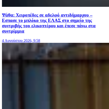
Ψάθα: Χειροπέδες σε αδελφό αντιδήμαρχου –
Εσπασε το μπλόκο της ΕΛΑΣ στο σημείο της
συντριβής του ελικοπτέρου και έπεσε πάνω στα
συντρίμμια
4 Αυγούστου 2026, 9:58