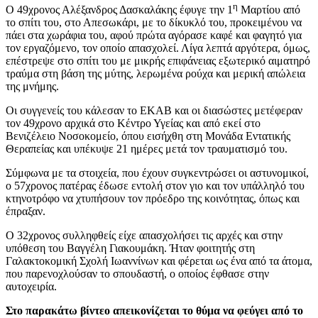
η
Ο 49χρονος Αλέξανδρος Δασκαλάκης έφυγε την 1
Μαρτίου από
το σπίτι του, στο Απεσωκάρι, με το δίκυκλό του, προκειμένου να
πάει στα χωράφια του, αφού πρώτα αγόρασε καφέ και φαγητό για
τον εργαζόμενο, τον οποίο απασχολεί. Λίγα λεπτά αργότερα, όμως,
επέστρεψε στο σπίτι του με μικρής επιφάνειας εξωτερικό αιματηρό
τραύμα στη βάση της μύτης, λερωμένα ρούχα και μερική απώλεια
της μνήμης.
Οι συγγενείς του κάλεσαν το ΕΚΑΒ και οι διασώστες μετέφεραν
τον 49χρονο αρχικά στο Κέντρο Υγείας και από εκεί στο
Βενιζέλειο Νοσοκομείο, όπου εισήχθη στη Μονάδα Εντατικής
Θεραπείας και υπέκυψε 21 ημέρες μετά τον τραυματισμό του.
Σύμφωνα με τα στοιχεία, που έχουν συγκεντρώσει οι αστυνομικοί,
ο 57χρονος πατέρας έδωσε εντολή στον γιο και τον υπάλληλό του
κτηνοτρόφο να χτυπήσουν τον πρόεδρο της κοινότητας, όπως και
έπραξαν.
Ο 32χρονος συλληφθείς είχε απασχολήσει τις αρχές και στην
υπόθεση του Βαγγέλη Γιακουμάκη. Ήταν φοιτητής στη
Γαλακτοκομική Σχολή Ιωαννίνων και φέρεται ως ένα από τα άτομα,
που παρενοχλούσαν το σπουδαστή, ο οποίος έφθασε στην
αυτοχειρία.
Στο παρακάτω βίντεο απεικονίζεται το θύμα να φεύγει από το