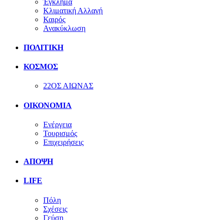
Έγκλημα
Κλιματική Αλλαγή
Καιρός
Ανακύκλωση
ΠΟΛΙΤΙΚΗ
ΚΟΣΜΟΣ
22ΟΣ ΑΙΩΝΑΣ
ΟΙΚΟΝΟΜΙΑ
Ενέργεια
Τουρισμός
Επιχειρήσεις
ΑΠΟΨΗ
LIFE
Πόλη
Σχέσεις
Γεύση