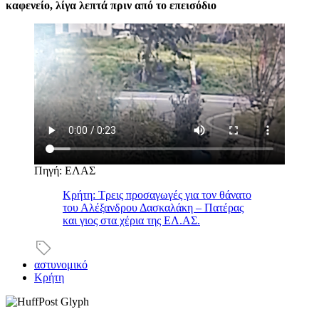
καφενείο, λίγα λεπτά πριν από το επεισόδιο
Πηγή: ΕΛΑΣ
Κρήτη: Τρεις προσαγωγές για τον θάνατο
του Αλέξανδρου Δασκαλάκη – Πατέρας
και γιος στα χέρια της ΕΛ.ΑΣ.
αστυνομικό
Κρήτη