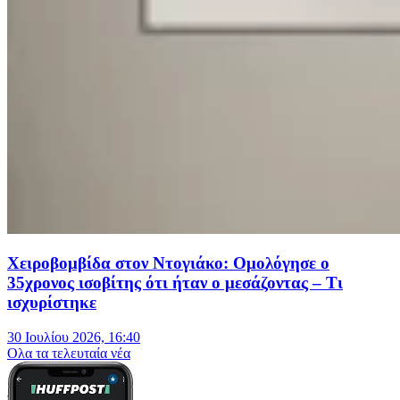
Χειροβομβίδα στον Ντογιάκο: Ομολόγησε ο
35χρονος ισοβίτης ότι ήταν ο μεσάζοντας – Τι
ισχυρίστηκε
30 Ιουλίου 2026, 16:40
Oλα τα τελευταία νέα