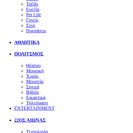
Ταξίδι
Ευεξία
Pet Life
Γονείς
Στυλ
Προτάσεις
ΑΘΛΗΤΙΚΑ
ΠΟΛΙΤΣΜΟΣ
Θέατρο
Μουσική
Χορός
Μουσεία
Σινεμά
Βιβλίο
Εικαστικά
Τηλεόραση
ENTERTAINMENT
22ΟΣ ΑΙΩΝΑΣ
Τεχνολογία