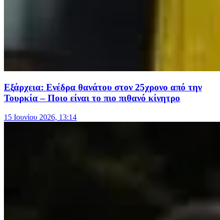
Εξάρχεια: Ενέδρα θανάτου στον 25χρονο από την
Τουρκία – Ποιο είναι το πιο πιθανό κίνητρο
15 Ιουνίου 2026, 13:14