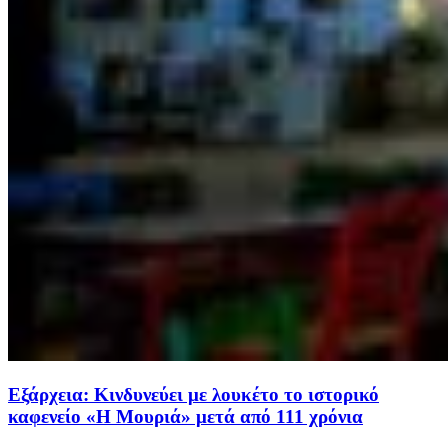
Εξάρχεια: Κινδυνεύει με λουκέτο το ιστορικό
καφενείο «Η Μουριά» μετά από 111 χρόνια