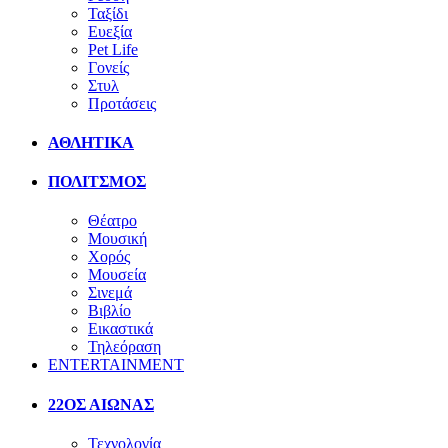
Ταξίδι
Ευεξία
Pet Life
Γονείς
Στυλ
Προτάσεις
ΑΘΛΗΤΙΚΑ
ΠΟΛΙΤΣΜΟΣ
Θέατρο
Μουσική
Χορός
Μουσεία
Σινεμά
Βιβλίο
Εικαστικά
Τηλεόραση
ENTERTAINMENT
22ΟΣ ΑΙΩΝΑΣ
Τεχνολογία