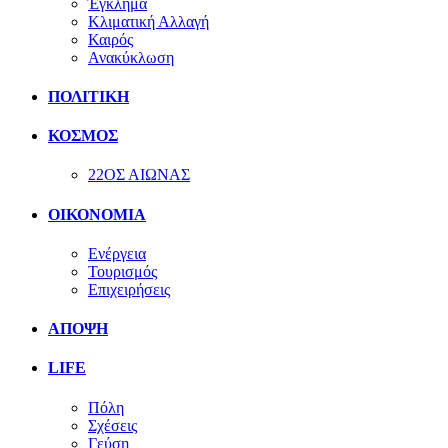
Έγκλημα
Κλιματική Αλλαγή
Καιρός
Ανακύκλωση
ΠΟΛΙΤΙΚΗ
ΚΟΣΜΟΣ
22ΟΣ ΑΙΩΝΑΣ
ΟΙΚΟΝΟΜΙΑ
Ενέργεια
Τουρισμός
Επιχειρήσεις
ΑΠΟΨΗ
LIFE
Πόλη
Σχέσεις
Γεύση