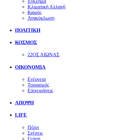
Έγκλημα
Κλιματική Αλλαγή
Καιρός
Ανακύκλωση
ΠΟΛΙΤΙΚΗ
ΚΟΣΜΟΣ
22ΟΣ ΑΙΩΝΑΣ
ΟΙΚΟΝΟΜΙΑ
Ενέργεια
Τουρισμός
Επιχειρήσεις
ΑΠΟΨΗ
LIFE
Πόλη
Σχέσεις
Γεύση