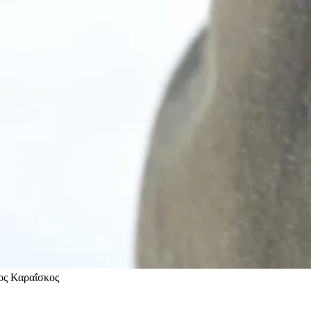
ος Καραΐσκος