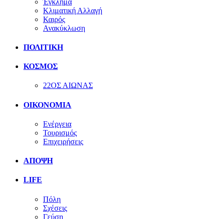
Έγκλημα
Κλιματική Αλλαγή
Καιρός
Ανακύκλωση
ΠΟΛΙΤΙΚΗ
ΚΟΣΜΟΣ
22ΟΣ ΑΙΩΝΑΣ
ΟΙΚΟΝΟΜΙΑ
Ενέργεια
Τουρισμός
Επιχειρήσεις
ΑΠΟΨΗ
LIFE
Πόλη
Σχέσεις
Γεύση