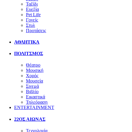
Ταξίδι
Ευεξία
Pet Life
Γονείς
Στυλ
Προτάσεις
ΑΘΛΗΤΙΚΑ
ΠΟΛΙΤΣΜΟΣ
Θέατρο
Μουσική
Χορός
Μουσεία
Σινεμά
Βιβλίο
Εικαστικά
Τηλεόραση
ENTERTAINMENT
22ΟΣ ΑΙΩΝΑΣ
Τεχνολογία