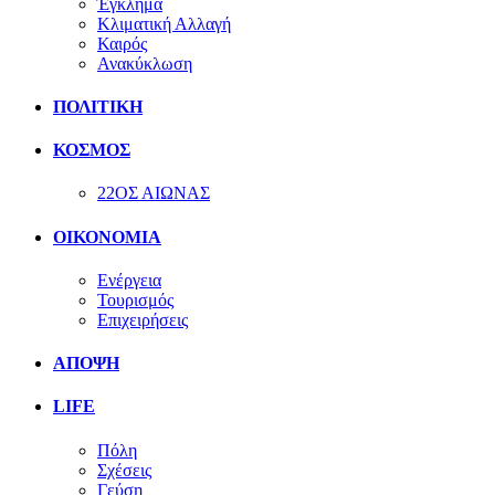
Έγκλημα
Κλιματική Αλλαγή
Καιρός
Ανακύκλωση
ΠΟΛΙΤΙΚΗ
ΚΟΣΜΟΣ
22ΟΣ ΑΙΩΝΑΣ
ΟΙΚΟΝΟΜΙΑ
Ενέργεια
Τουρισμός
Επιχειρήσεις
ΑΠΟΨΗ
LIFE
Πόλη
Σχέσεις
Γεύση