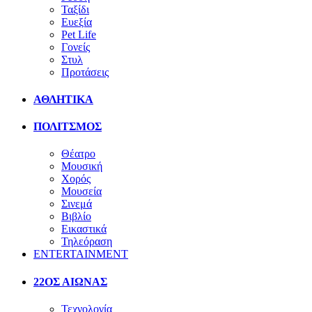
Ταξίδι
Ευεξία
Pet Life
Γονείς
Στυλ
Προτάσεις
ΑΘΛΗΤΙΚΑ
ΠΟΛΙΤΣΜΟΣ
Θέατρο
Μουσική
Χορός
Μουσεία
Σινεμά
Βιβλίο
Εικαστικά
Τηλεόραση
ENTERTAINMENT
22ΟΣ ΑΙΩΝΑΣ
Τεχνολογία