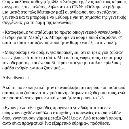
Ο αρχαιολόγος καθηγητής Φίλιπ Στόκχαμερ, ένας από τους κύριους
συγγραφείς της μελέτης, δήλωσε στο CNN: «Θέλαμε να ρίξουμε
μια ματιά στο πώς θάφτηκαν μαζί οι άνθρωποι που σχετίζονται
γενετικά και τι μπορούμε να μάθουμε για τη σημασία της γενετικής
συγγένειας για τη δομή της κοινωνίας».
«Καταφέραμε να φτιάξουμε το πρώτο οικογενειακό γενεαλογικό
δένδρο για τη Μεσόγειο. Μπορούμε να δούμε ποιοί συζούσαν σ′
αυτό το σπίτι κοιτάζοντας ποιοί ήταν θαμμένοι έξω στην αυλή.
«Μπορούσαμε να δούμε, για παράδειγμα, ότι οι τρεις γιοι ζούσαν
ως ενήλικες σε αυτό το σπίτι. Μία από τις νύφες τους, έφερε μαζί
την αδερφή της και ένα παιδί. Πρόκειται για μια πολύ περίπλοκη
ομάδα ανθρώπων που ζουν μαζί».
Advertisement
Ακόμη πιο εκπληκτική ήταν η ανακάλυψη ότι περίπου οι μισοί από
αυτούς που ζούσαν στα νησιά παντρεύτηκαν τα ξαδέρφια τους, ενώ
το ποσοστό στην ηπειρωτική χώρα ήταν περίπου το 1/3.
«Εχουν μελετηθεί χιλιάδες προγονικά γονιδιώματα και δεν
υπάρχουν σχεδόν καθόλου στοιχεία για κοινωνίες στο παρελθόν
όπου γινόντουσαν γάμοι μεταξύ ξαδέλφων. Από ιστορική άποψη,
αυτό είναι πραγματικά ένα εξαιρετικό εύρημα», πρόσθεσε.