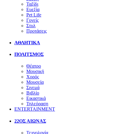
Ταξίδι
Ευεξία
Pet Life
Γονείς
Στυλ
Προτάσεις
ΑΘΛΗΤΙΚΑ
ΠΟΛΙΤΣΜΟΣ
Θέατρο
Μουσική
Χορός
Μουσεία
Σινεμά
Βιβλίο
Εικαστικά
Τηλεόραση
ENTERTAINMENT
22ΟΣ ΑΙΩΝΑΣ
Τεχνολογία