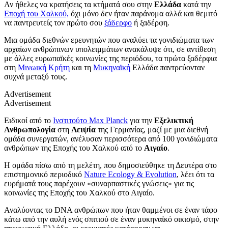
Αν ήθελες να κρατήσεις τα κτήματά σου στην
Ελλάδα
κατά την
Εποχή του Χαλκού,
όχι μόνο δεν ήταν παράνομα αλλά και θεμιτό
να παντρευτείς τον πρώτο σου
ξάδερφο
ή ξαδέρφη.
Μια ομάδα διεθνών ερευνητών που αναλύει τα γονιδιώματα των
αρχαίων ανθρώπινων υπολειμμάτων ανακάλυψε ότι, σε αντίθεση
με άλλες ευρωπαϊκές κοινωνίες της περιόδου, τα πρώτα ξαδέρφια
στη
Μινωική Κρήτη
και τη
Μυκηναϊκή
Ελλάδα παντρεύονταν
συχνά μεταξύ τους.
Advertisement
Advertisement
Ειδικοί από το
Ινστιτούτο Μax Planck
για την
Εξελικτική
Ανθρωπολογία
στη
Λειψία
της Γερμανίας, μαζί με μια διεθνή
ομάδα συνεργατών, ανέλυσαν περισσότερα από 100 γονιδιώματα
ανθρώπων της Εποχής του Χαλκού από το
Αιγαίο
.
Η ομάδα πίσω από τη μελέτη, που δημοσιεύθηκε τη Δευτέρα στο
επιστημονικό περιοδικό
Nature Ecology & Evolution
, λέει ότι τα
ευρήματά τους παρέχουν «συναρπαστικές γνώσεις» για τις
κοινωνίες της Εποχής του Χαλκού στο Αιγαίο.
Αναλύοντας το DNA ανθρώπων που ήταν θαμμένοι σε έναν τάφο
κάτω από την αυλή ενός σπιτιού σε έναν μυκηναϊκό οικισμό, στην