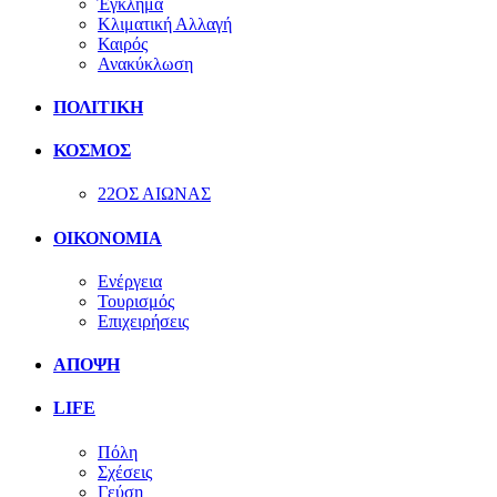
Έγκλημα
Κλιματική Αλλαγή
Καιρός
Ανακύκλωση
ΠΟΛΙΤΙΚΗ
ΚΟΣΜΟΣ
22ΟΣ ΑΙΩΝΑΣ
ΟΙΚΟΝΟΜΙΑ
Ενέργεια
Τουρισμός
Επιχειρήσεις
ΑΠΟΨΗ
LIFE
Πόλη
Σχέσεις
Γεύση