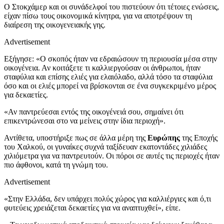
Ο Στοκχάμερ και οι συνάδελφοί του πιστεύουν ότι τέτοιες ενώσεις,
είχαν πίσω τους οικονομικά κίνητρα, για να αποτρέψουν τη
διαίρεση της οικογενειακής γης.
Advertisement
Εξήγησε: «Ο σκοπός ήταν να εδραιώσουν τη περιουσία μέσα στην
οικογένεια. Αν κοιτάξετε τι καλλιεργούσαν οι άνθρωποι, ήταν
σταφύλια και επίσης ελιές για ελαιόλαδο, αλλά τόσο τα σταφύλια
όσο και οι ελιές μπορεί να βρίσκονται σε ένα συγκεκριμένο μέρος
για δεκαετίες.
«Αν παντρεύεσαι εντός της οικογένειά σου, σημαίνει ότι
επικεντρώνεσαι στο να μείνεις στην ίδια περιοχή».
Αντίθετα, υποστήριξε πως σε άλλα μέρη της
Ευρώπης
της Εποχής
του Χαλκού, οι γυναίκες συχνά ταξίδευαν εκατοντάδες χιλιάδες
χιλιόμετρα για να παντρευτούν. Οι πόροι σε αυτές τις περιοχές ήταν
πιο άφθονοι, κατά τη γνώμη του.
Advertisement
«Στην Ελλάδα, δεν υπάρχει πολύς χώρος για καλλιέργιες και ό,τι
φυτεύεις χρειάζεται δεκαετίες για να αναπτυχθεί», είπε.