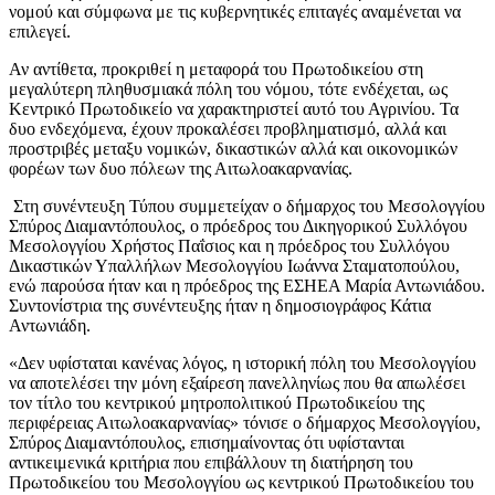
νομού και σύμφωνα με τις κυβερνητικές επιταγές αναμένεται να
επιλεγεί.
Αν αντίθετα, προκριθεί η μεταφορά του Πρωτοδικείου στη
μεγαλύτερη πληθυσμιακά πόλη του νόμου, τότε ενδέχεται, ως
Κεντρικό Πρωτοδικείο να χαρακτηριστεί αυτό του Αγρινίου. Τα
δυο ενδεχόμενα, έχουν προκαλέσει προβληματισμό, αλλά και
προστριβές μεταξυ νομικών, δικαστικών αλλά και οικονομικών
φορέων των δυο πόλεων της Αιτωλοακαρνανίας.
Στη συνέντευξη Τύπου συμμετείχαν ο δήμαρχος του Μεσολογγίου
Σπύρος Διαμαντόπουλος, ο πρόεδρος του Δικηγορικού Συλλόγου
Μεσολογγίου Χρήστος Παΐσιος και η πρόεδρος του Συλλόγου
Δικαστικών Υπαλλήλων Μεσολογγίου Ιωάννα Σταματοπούλου,
ενώ παρούσα ήταν και η πρόεδρος της ΕΣΗΕΑ Μαρία Αντωνιάδου.
Συντονίστρια της συνέντευξης ήταν η δημοσιογράφος Κάτια
Αντωνιάδη.
«Δεν υφίσταται κανένας λόγος, η ιστορική πόλη του Μεσολογγίου
να αποτελέσει την μόνη εξαίρεση πανελληνίως που θα απωλέσει
τον τίτλο του κεντρικού μητροπολιτικού Πρωτοδικείου της
περιφέρειας Αιτωλοακαρνανίας» τόνισε ο δήμαρχος Μεσολογγίου,
Σπύρος Διαμαντόπουλος, επισημαίνοντας ότι υφίστανται
αντικειμενικά κριτήρια που επιβάλλουν τη διατήρηση του
Πρωτοδικείου του Μεσολογγίου ως κεντρικού Πρωτοδικείου του