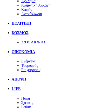
Έγκλημα
Κλιματική Αλλαγή
Καιρός
Ανακύκλωση
ΠΟΛΙΤΙΚΗ
ΚΟΣΜΟΣ
22ΟΣ ΑΙΩΝΑΣ
ΟΙΚΟΝΟΜΙΑ
Ενέργεια
Τουρισμός
Επιχειρήσεις
ΑΠΟΨΗ
LIFE
Πόλη
Σχέσεις
Γεύση