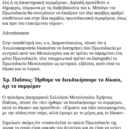
ύλη ή τη δικαστηριακή περιφέρεια». Δηλαδή προσέθεσε ο
δήμαρχος, σύμφωνα με τις διαβεβαιώσεις του κ. Μπούγα «τα
Πρωτοδικεία θα συνεχίσουν να δικάζουν τον ίδιο ακριβώς αριθμό
υποθέσεων και στην ίδια ακριβώς πρωτοδικειακή περιφέρεια, όπως
και πριν του επικείμενου νόμου».
Advertisement
Στην τοποθέτησή του, ο κ. Διαμαντόπουλος, τόνισε ότι η
Αιτωλοακαρνανία δικαιούται να διατηρήσει δύο Πρωτοδικεία με
κεντρικό αυτό του Μεσολογγίου και αν πρέπει να παραμείνει ένα
μόνο Πρωτοδικείο, τότε υποχρεωτικά πρέπει να διατηρηθεί το
Πρωτοδικείο Μεσολογγίου ως κεντρικό, εξάλλου, αυτό είναι το
δίκαιο και το λογικό.
Χρ. Παΐσιος: Ήρθαμε να διεκδικήσουμε το δίκαιο,
όχι το συμφέρον
Ο πρόεδρος Δικηγορικού Συλλόγου Μεσολογγίου Χρήστος
Παΐσιος, τόνισε ότι «δεν ήρθαμε να διεκδικήσουμε το συμφέρον,
αλλά το δίκαιο» και προσέθεσε: «Είμαστε και πάλι πολιορκημένοι,
με την πλάτη στον τοίχο, αλλά έχουμε με το μέρος μας το δίκαιο».
Σημείωσε ακόμη ότι «επαπειλείται το πρώτο Πρωτοδικείο της
χώρας το οποίο είναι μακράν του δευτέρου και αν είναι να μείνει