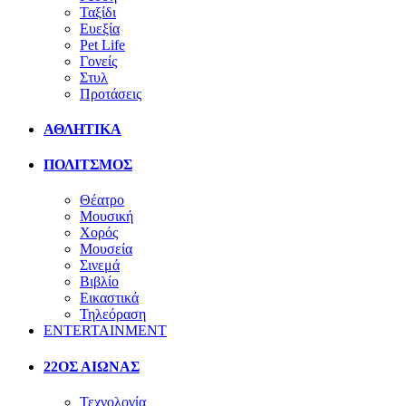
Ταξίδι
Ευεξία
Pet Life
Γονείς
Στυλ
Προτάσεις
ΑΘΛΗΤΙΚΑ
ΠΟΛΙΤΣΜΟΣ
Θέατρο
Μουσική
Χορός
Μουσεία
Σινεμά
Βιβλίο
Εικαστικά
Τηλεόραση
ENTERTAINMENT
22ΟΣ ΑΙΩΝΑΣ
Τεχνολογία