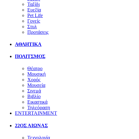
Ταξίδι
Ευεξία
Pet Life
Γονείς
Στυλ
Προτάσεις
ΑΘΛΗΤΙΚΑ
ΠΟΛΙΤΣΜΟΣ
Θέατρο
Μουσική
Χορός
Μουσεία
Σινεμά
Βιβλίο
Εικαστικά
Τηλεόραση
ENTERTAINMENT
22ΟΣ ΑΙΩΝΑΣ
Τεχνολογία