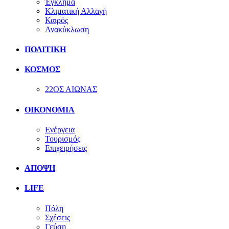
Έγκλημα
Κλιματική Αλλαγή
Καιρός
Ανακύκλωση
ΠΟΛΙΤΙΚΗ
ΚΟΣΜΟΣ
22ΟΣ ΑΙΩΝΑΣ
ΟΙΚΟΝΟΜΙΑ
Ενέργεια
Τουρισμός
Επιχειρήσεις
ΑΠΟΨΗ
LIFE
Πόλη
Σχέσεις
Γεύση