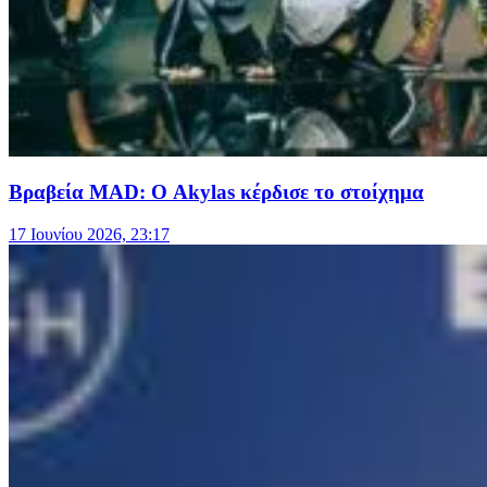
Βραβεία MAD: Ο Akylas κέρδισε τo στοίχημα
17 Ιουνίου 2026, 23:17