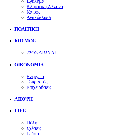
Έγκλημα
Κλιματική Αλλαγή
Καιρός
Ανακύκλωση
ΠΟΛΙΤΙΚΗ
ΚΟΣΜΟΣ
22ΟΣ ΑΙΩΝΑΣ
ΟΙΚΟΝΟΜΙΑ
Ενέργεια
Τουρισμός
Επιχειρήσεις
ΑΠΟΨΗ
LIFE
Πόλη
Σχέσεις
Γεύση