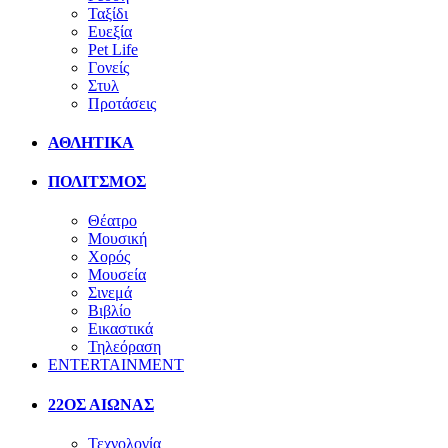
Ταξίδι
Ευεξία
Pet Life
Γονείς
Στυλ
Προτάσεις
ΑΘΛΗΤΙΚΑ
ΠΟΛΙΤΣΜΟΣ
Θέατρο
Μουσική
Χορός
Μουσεία
Σινεμά
Βιβλίο
Εικαστικά
Τηλεόραση
ENTERTAINMENT
22ΟΣ ΑΙΩΝΑΣ
Τεχνολογία