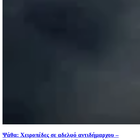
Ψάθα: Χειροπέδες σε αδελφό αντιδήμαρχου –