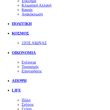
Έγκλημα
Κλιματική Αλλαγή
Καιρός
Ανακύκλωση
ΠΟΛΙΤΙΚΗ
ΚΟΣΜΟΣ
22ΟΣ ΑΙΩΝΑΣ
ΟΙΚΟΝΟΜΙΑ
Ενέργεια
Τουρισμός
Επιχειρήσεις
ΑΠΟΨΗ
LIFE
Πόλη
Σχέσεις
Γεύση