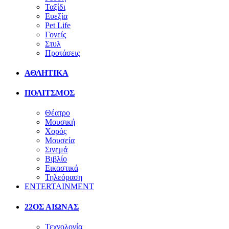
Ταξίδι
Ευεξία
Pet Life
Γονείς
Στυλ
Προτάσεις
ΑΘΛΗΤΙΚΑ
ΠΟΛΙΤΣΜΟΣ
Θέατρο
Μουσική
Χορός
Μουσεία
Σινεμά
Βιβλίο
Εικαστικά
Τηλεόραση
ENTERTAINMENT
22ΟΣ ΑΙΩΝΑΣ
Τεχνολογία