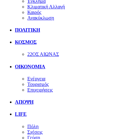
Έγκλημα
Κλιματική Αλλαγή
Καιρός
Ανακύκλωση
ΠΟΛΙΤΙΚΗ
ΚΟΣΜΟΣ
22ΟΣ ΑΙΩΝΑΣ
ΟΙΚΟΝΟΜΙΑ
Ενέργεια
Τουρισμός
Επιχειρήσεις
ΑΠΟΨΗ
LIFE
Πόλη
Σχέσεις
Γεύση