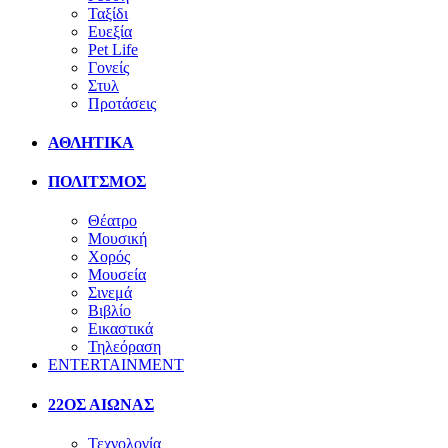
Ταξίδι
Ευεξία
Pet Life
Γονείς
Στυλ
Προτάσεις
ΑΘΛΗΤΙΚΑ
ΠΟΛΙΤΣΜΟΣ
Θέατρο
Μουσική
Χορός
Μουσεία
Σινεμά
Βιβλίο
Εικαστικά
Τηλεόραση
ENTERTAINMENT
22ΟΣ ΑΙΩΝΑΣ
Τεχνολογία