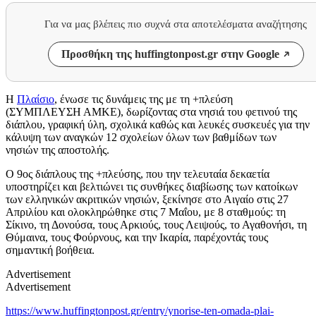
Για να μας βλέπεις πιο συχνά στα αποτελέσματα αναζήτησης
Προσθήκη της huffingtonpost.gr στην Google
Η
Πλαίσιο
, ένωσε τις δυνάμεις της με τη
+πλεύση
(ΣΥΜΠΛΕΥΣΗ ΑΜΚΕ),
δωρίζοντας στα νησιά του φετινού της
διάπλου, γραφική ύλη, σχολικά καθώς και λευκές συσκευές για την
κάλυψη των αναγκών 12 σχολείων όλων των βαθμίδων των
νησιών της αποστολής.
Ο 9ος διάπλους της +πλεύσης, που την τελευταία δεκαετία
υποστηρίζει και βελτιώνει τις συνθήκες διαβίωσης των κατοίκων
των ελληνικών ακριτικών νησιών, ξεκίνησε στο Αιγαίο στις 27
Απριλίου και ολοκληρώθηκε στις 7 Μαΐου, με 8 σταθμούς: τη
Σίκινο, τη Δονούσα, τους Αρκιούς, τους Λειψούς, το Αγαθονήσι, τη
Θύμαινα, τους Φούρνους, και την Ικαρία, παρέχοντάς τους
σημαντική βοήθεια.
Advertisement
Advertisement
https://www.huffingtonpost.gr/entry/ynorise-ten-omada-plai-