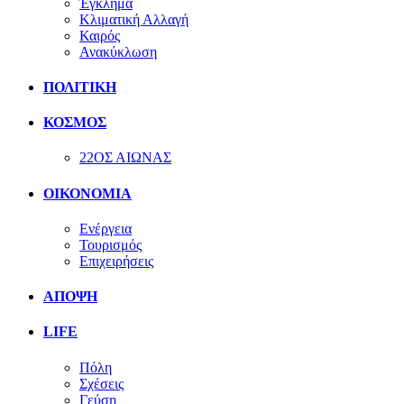
Έγκλημα
Κλιματική Αλλαγή
Καιρός
Ανακύκλωση
ΠΟΛΙΤΙΚΗ
ΚΟΣΜΟΣ
22ΟΣ ΑΙΩΝΑΣ
ΟΙΚΟΝΟΜΙΑ
Ενέργεια
Τουρισμός
Επιχειρήσεις
ΑΠΟΨΗ
LIFE
Πόλη
Σχέσεις
Γεύση