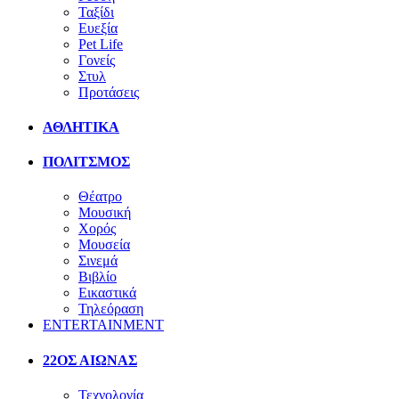
Ταξίδι
Ευεξία
Pet Life
Γονείς
Στυλ
Προτάσεις
ΑΘΛΗΤΙΚΑ
ΠΟΛΙΤΣΜΟΣ
Θέατρο
Μουσική
Χορός
Μουσεία
Σινεμά
Βιβλίο
Εικαστικά
Τηλεόραση
ENTERTAINMENT
22ΟΣ ΑΙΩΝΑΣ
Τεχνολογία