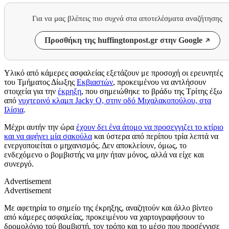
Για να μας βλέπεις πιο συχνά στα αποτελέσματα αναζήτησης
Προσθήκη της huffingtonpost.gr στην Google
Υλικό από κάμερες ασφαλείας εξετάζουν με προσοχή οι ερευνητές
του Τμήματος Δίωξης
Εκβιαστών
, προκειμένου να αντλήσουν
στοιχεία για την
έκρηξη
, που σημειώθηκε το βράδυ της Τρίτης έξω
από
νυχτερινό κλαμπ Jacky O, στην οδό Μιχαλακοπούλου, στα
Ιλίσια
.
Μέχρι αυτήν την ώρα
έχουν δει ένα άτομο να προσεγγιζει το κτίριο
και να αφήνει μία σακούλα
και ύστερα από περίπου τρία λεπτά να
ενεργοποιείται ο μηχανισμός. Δεν αποκλείουν, όμως, το
ενδεχόμενο ο βομβιστής να μην ήταν μόνος, αλλά να είχε και
συνεργό.
Advertisement
Advertisement
Με αφετηρία το σημείο της έκρηξης, αναζητούν και άλλο βίντεο
από κάμερες ασφαλείας, προκειμένου να χαρτογραφήσουν το
δρομολόγιο τού βομβιστή, τον τρόπο και το μέσο που προσέγγισε