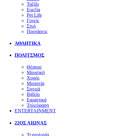
Ταξίδι
Ευεξία
Pet Life
Γονείς
Στυλ
Προτάσεις
ΑΘΛΗΤΙΚΑ
ΠΟΛΙΤΣΜΟΣ
Θέατρο
Μουσική
Χορός
Μουσεία
Σινεμά
Βιβλίο
Εικαστικά
Τηλεόραση
ENTERTAINMENT
22ΟΣ ΑΙΩΝΑΣ
Τεχνολογία