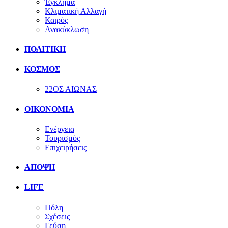
Έγκλημα
Κλιματική Αλλαγή
Καιρός
Ανακύκλωση
ΠΟΛΙΤΙΚΗ
ΚΟΣΜΟΣ
22ΟΣ ΑΙΩΝΑΣ
ΟΙΚΟΝΟΜΙΑ
Ενέργεια
Τουρισμός
Επιχειρήσεις
ΑΠΟΨΗ
LIFE
Πόλη
Σχέσεις
Γεύση