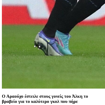
Ο Αραούχο έστειλε στους γονείς του Άλκη το
βραβείο για το καλύτερο γκολ που πήρε