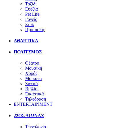
Ταξίδι
Ευεξία
Pet Life
Γονείς
Στυλ
Προτάσεις
ΑΘΛΗΤΙΚΑ
ΠΟΛΙΤΣΜΟΣ
Θέατρο
Μουσική
Χορός
Μουσεία
Σινεμά
Βιβλίο
Εικαστικά
Τηλεόραση
ENTERTAINMENT
22ΟΣ ΑΙΩΝΑΣ
Τεχνολογία