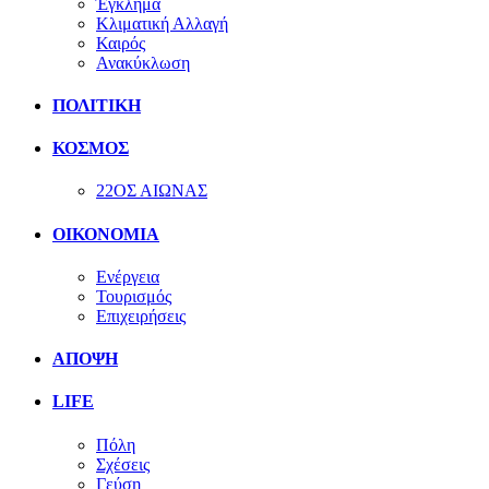
Έγκλημα
Κλιματική Αλλαγή
Καιρός
Ανακύκλωση
ΠΟΛΙΤΙΚΗ
ΚΟΣΜΟΣ
22ΟΣ ΑΙΩΝΑΣ
ΟΙΚΟΝΟΜΙΑ
Ενέργεια
Τουρισμός
Επιχειρήσεις
ΑΠΟΨΗ
LIFE
Πόλη
Σχέσεις
Γεύση