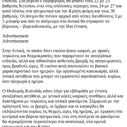
επίπεδα. Στα βόρεια ο υδράργυρος θα φτάσει τους 22 με 25
βαθμούς Κελσίου, ενώ στις υπόλοιπες περιοχές τους 24 με 27 και
κατά τόπους στα ηπειρωτικά και την Κρήτη ακόμη και τους 30
βαθμούς. Οι άνεμοι θα πνέουν αρχικά από νότιες διευθύνσεις 3 με
5 μποφόρ και από το απόγευμα στα δυτικά θα στραφούν σε
βόρειους – βορειοδυτικούς, με την ίδια ένταση.
Advertisement
Advertisement
Στην Αττική, το meteo δίνει εικόνα ήπιου καιρού, με αραιές
νεφώσεις και θερμοκρασίες που παραμένουν σε ανοιξιάτικα
επίπεδα, αλλά και πιθανότητα ασθενούς βροχής τις απογευματινές
προς βραδινές ώρες. Η εικόνα αυτή αποτυπώνει το βασικό
χαρακτηριστικό των ημερών: όχι οργανωμένη κακοκαιρία, αλλά
τοπική αστάθεια που μπορεί να εμφανιστεί αιφνιδιαστικά, κυρίως
όσο προχωρά η ημέρα.
Ο Θοδωρής Κολυδάς κάνει λόγο για εβδομάδα με έντονη
ανοιξιάτικη αστάθεια, με γενικά καλές καιρικές συνθήκες αλλά και
διαστήματα με νεφώσεις και τοπικά φαινόμενα. Σύμφωνα με την
πρόγνωσή του, οι βροχές, οι όμβροι και οι καταιγίδες θα
εκδηλώνονται κυρίως τις θερμές ώρες της ημέρας, με έμφαση στα
κεντρικά και βόρεια ηπειρωτικά, ενώ στη συνέχεια τα φαινόμενα
θα περιορίζονται περισσότερο στα ανατολικά, στα ορεινά
ηπειρωτικά και την Κρήτη.