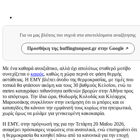
Για να μας βλέπεις πιο συχνά στα αποτελέσματα αναζήτησης
Προσθήκη της huffingtonpost.gr στην Google
Με ένα καθαρά ανοιξιάτικο, αλλά όχι απολύτως σταθερό μοτίβο
συνεχίζεται ο
καιρός
, καθώς η χώρα περνά σε φάση θερμής
αστάθειας. Η ΕΜΥ βλέπει άνοδο της θερμοκρασίας, με τιμές που
τοπικά θα φτάσουν ακόμη και τους 30 βαθμούς Κελσίου, ενώ το
meteo καταγράφει πιθανότητα ασθενών βροχών στην Αθήνα προς
το απόγευμα. Την ίδια ώρα, Θοδωρής Κολυδάς και Κλέαρχος
Μαρουσάκης συγκλίνουν στην εκτίμηση ότι οι μπόρες και οι
καταιγίδες θα κάνουν την εμφάνισή τους κυρίως στα ηπειρωτικά,
χωρίς όμως να μιλάμε για γενικευμένη κακοκαιρία.
Η ΕΜΥ, στην πρόγνωσή της για την Τετάρτη 20 Μαΐου 2026,
αναφέρει πρόσκαιρες νεφώσεις στα ανατολικά, ενώ επισημαίνει ότι
η θερμοκρασία θα κινηθεί πάνω από τα κανονικά για την εποχή