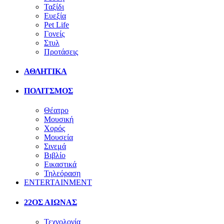
Ταξίδι
Ευεξία
Pet Life
Γονείς
Στυλ
Προτάσεις
ΑΘΛΗΤΙΚΑ
ΠΟΛΙΤΣΜΟΣ
Θέατρο
Μουσική
Χορός
Μουσεία
Σινεμά
Βιβλίο
Εικαστικά
Τηλεόραση
ENTERTAINMENT
22ΟΣ ΑΙΩΝΑΣ
Τεχνολογία