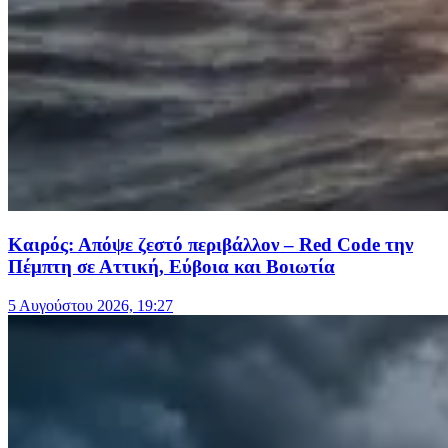
Καιρός: Απόψε ζεστό περιβάλλον – Red Code την
Πέμπτη σε Αττική, Εύβοια και Βοιωτία
5 Αυγούστου 2026, 19:27