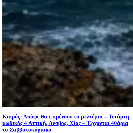
Καιρός: Απόψε θα επιμένουν τα μελτέμια – Τετάρτη
κωδικός 4 Αττική, Λέσβος, Χίος – Έρχονται 40άρια
το Σαββατοκύριακο