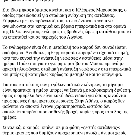
Στο ίδιο μήκος κύματος κινείται και ο Κλέαρχος Μαρουσάκης, ο
οποίος προειδοποιεί για σταδιακή ενίσχυση της αστάθειας.
Σύμφωνα με την πρόγνωσή του, τα πιο έντονα φαινόμενα
αναμένονται στα κεντρικά και βόρεια ηπειρωτικά και στα ορεινά
της Πελοποννήσου, ενώ προς τις βραδινές ώρες η αστάθεια μπορεί
να επεκταθεί και σε περιοχές του Αιγαίου.
Το ενδιαφέρον είναι ότι η μεταβολή του καιρού δεν συνοδεύεται
από ψύχρα. Αντιθέτως, η θερμοκρασία παραμένει σχετικά υψηλή,
κάτι που ευνοεί την ανάπτυξη νεφώσεων αστάθειας μέσα στην
ημέρα. Πρόκειται για το γνώριμο μοτίβο του Μαΐου: πρωινά με
αρκετή ηλιοφάνεια, σταδιακή ανάπτυξη νεφώσεων στα ηπειρωτικά
και μπόρες ή καταιγίδες κυρίως το μεσημέρι και το απόγευμα.
Για τους κατοίκους των μεγάλων αστικών κέντρων, το μήνυμα
είναι πρακτικό: η ημέρα μπορεί να ξεκινά με καλοκαιρινή διάθεση,
όμως η ομπρέλα δεν είναι κακή ιδέα, ειδικά για όσους κινούνται
προς ορεινές ή ηπειρωτικές περιοχές. Στην Αθήνα, ο καιρός δεν
φαίνεται να αποκτά έντονα χαρακτηριστικά, ωστόσο δεν
αποκλείεται πρόσκαιρη ασθενής βροχή, κυρίως προς το τέλος της
ημέρας.
Συνολικά, ο καιρός μπαίνει σε μια φάση «ζεστής αστάθειας»:
θερμοκρασίες που θυμίζουν προχωρημένη άνοιξη, άνεμοι χωρίς