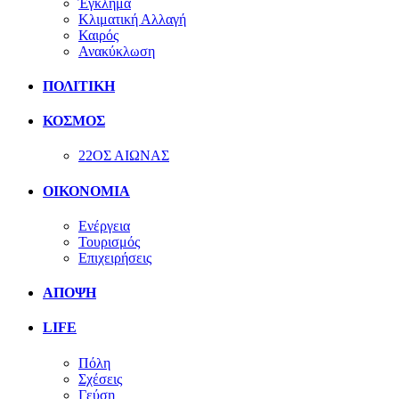
Έγκλημα
Κλιματική Αλλαγή
Καιρός
Ανακύκλωση
ΠΟΛΙΤΙΚΗ
ΚΟΣΜΟΣ
22ΟΣ ΑΙΩΝΑΣ
ΟΙΚΟΝΟΜΙΑ
Ενέργεια
Τουρισμός
Επιχειρήσεις
ΑΠΟΨΗ
LIFE
Πόλη
Σχέσεις
Γεύση