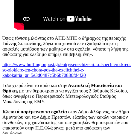
Όπως τόνισε μιλώντας στο ΑΠΕ-ΜΠΕ ο δήμαρχος της περιοχής
Γιάννης Στεφανάκης, λόγω του χιονιού δεν εξασφαλίστηκε η
ασφαλής μετάβαση των μαθητών στα σχολεία, «όποτε η λήψη της
απόφασης για κλείσιμο υπήρξε επιβεβλημένη».
https://www.huffingtonpost.gr/entry/senechizetai-to-tsoechtero-kreo-
se-oloklere-ten-chora-pos-tha-exelichthei-e-
kakokairia_gr_5e3d0487c5b6b70886fd4f20
Τσουχτερό είναι το κρύο και στην
Ανατολική Μακεδονία και
Θράκη,
με την θερμοκρασία να αγγίζει τους 2 βαθμούς Κελσίου,
όπως αναφέρει ο Περιφερειακός Μετεωρολογικός Σταθμός
Μακεδονίας της ΕΜΥ.
Κλειστά παρέμειναν τα σχολεία
στον Δήμο Φλώρινας, τον Δήμο
Αμυνταίου και των Δήμο Πρεσπών, εξαιτίας των κακών καιρικών
συνθηκών, της χιονόπτωσης και των χαμηλών θερμοκρασιών που
επικρατούν στην Π.Ε.Φλώρινας, μετά από απόφαση των
δημάρχων.