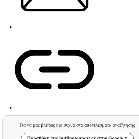
Για να μας βλέπεις πιο συχνά στα αποτελέσματα αναζήτησης
Προσθήκη της huffingtonpost.gr στην Google