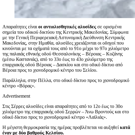
Απαραίτητες είναι
οι αντιολισθητικές αλυσίδες
σε ορισμένα
σημεία του οδικού δικτύου της Κεντρικής Μακεδονίας. Σύμφωνα
με την Γενική Περιφερειακή Αστυνομική Διεύθυνση Κεντρικής
Μακεδονίας, στην Ημαθία, αλυσίδες χρειάζονται οι οδηγοί που
κινούνται με τα οχήματά τους από το 91ο μέχρι το 97ο χιλιόμετρο
της παλαιάς εθνικής οδού Θεσσαλονίκης – Βέροιας – Κοζάνης
(μέσω Καστανιάς), από το 33ο έως το 43ο χιλιόμετρο της
επαρχιακής οδού Βέροιας – Δασκίου και στο οδικό δίκτυο από
Βέροια προς το χιονοδρομικό κέντρο του Σελίου.
Παράλληλα, στην Πέλλα, στο οδικό δίκτυο προς το χιονοδρομικό
κέντρο «Βόρας».
Advertisement
Στις Σέρρες αλυσίδες είναι απαραίτητες από το 12ο έως το 30ο
χιλιόμετρο της επαρχιακής οδού Σερρών – Άνω Βροντούς και στο
οδικό δίκτυο προς το χιονοδρομικό κέντρο «Λαϊλιάς».
Η μέγιστη θερμοκρασία της ημέρας προβλέπεται να αυξηθεί
κατά
έναν με δύο βαθμούς Κελσίου.