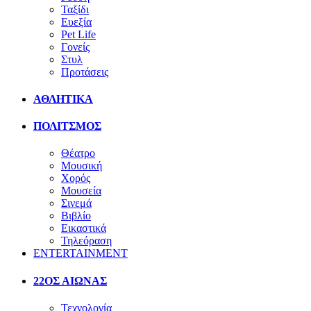
Ταξίδι
Ευεξία
Pet Life
Γονείς
Στυλ
Προτάσεις
ΑΘΛΗΤΙΚΑ
ΠΟΛΙΤΣΜΟΣ
Θέατρο
Μουσική
Χορός
Μουσεία
Σινεμά
Βιβλίο
Εικαστικά
Τηλεόραση
ENTERTAINMENT
22ΟΣ ΑΙΩΝΑΣ
Τεχνολογία