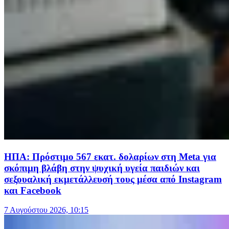
ΗΠΑ: Πρόστιμο 567 εκατ. δολαρίων στη Meta για
σκόπιμη βλάβη στην ψυχική υγεία παιδιών και
σεξουαλική εκμετάλλευσή τους μέσα από Instagram
και Facebook
7 Αυγούστου 2026, 10:15