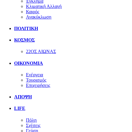
Έγκλημα
Κλιματική Αλλαγή
Καιρός
Ανακύκλωση
ΠΟΛΙΤΙΚΗ
ΚΟΣΜΟΣ
22ΟΣ ΑΙΩΝΑΣ
ΟΙΚΟΝΟΜΙΑ
Ενέργεια
Τουρισμός
Επιχειρήσεις
ΑΠΟΨΗ
LIFE
Πόλη
Σχέσεις
Γεύση