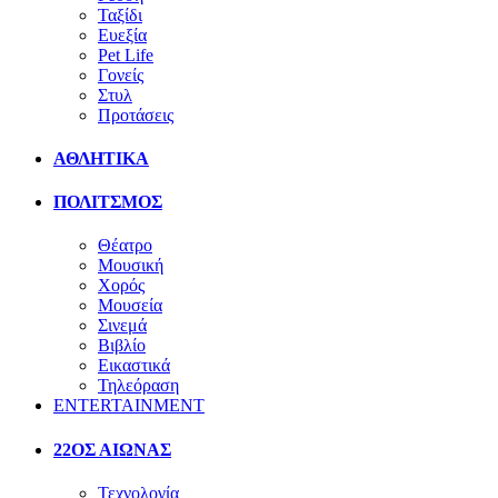
Ταξίδι
Ευεξία
Pet Life
Γονείς
Στυλ
Προτάσεις
ΑΘΛΗΤΙΚΑ
ΠΟΛΙΤΣΜΟΣ
Θέατρο
Μουσική
Χορός
Μουσεία
Σινεμά
Βιβλίο
Εικαστικά
Τηλεόραση
ENTERTAINMENT
22ΟΣ ΑΙΩΝΑΣ
Τεχνολογία