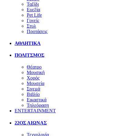
Ταξίδι
Ευεξία
Pet Life
Γονείς
Στυλ
Προτάσεις
ΑΘΛΗΤΙΚΑ
ΠΟΛΙΤΣΜΟΣ
Θέατρο
Μουσική
Χορός
Μουσεία
Σινεμά
Βιβλίο
Εικαστικά
Τηλεόραση
ENTERTAINMENT
22ΟΣ ΑΙΩΝΑΣ
Τεχνολογία