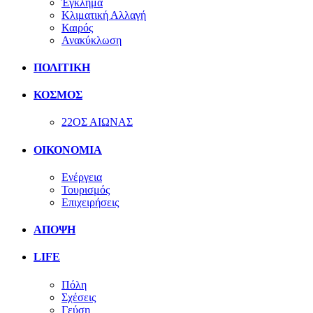
Έγκλημα
Κλιματική Αλλαγή
Καιρός
Ανακύκλωση
ΠΟΛΙΤΙΚΗ
ΚΟΣΜΟΣ
22ΟΣ ΑΙΩΝΑΣ
ΟΙΚΟΝΟΜΙΑ
Ενέργεια
Τουρισμός
Επιχειρήσεις
ΑΠΟΨΗ
LIFE
Πόλη
Σχέσεις
Γεύση