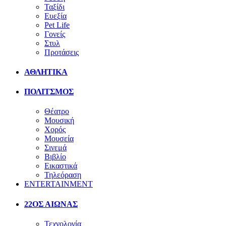
Ταξίδι
Ευεξία
Pet Life
Γονείς
Στυλ
Προτάσεις
ΑΘΛΗΤΙΚΑ
ΠΟΛΙΤΣΜΟΣ
Θέατρο
Μουσική
Χορός
Μουσεία
Σινεμά
Βιβλίο
Εικαστικά
Τηλεόραση
ENTERTAINMENT
22ΟΣ ΑΙΩΝΑΣ
Τεχνολογία