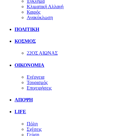
Έγκλημα
Κλιματική Αλλαγή
Καιρός
Ανακύκλωση
ΠΟΛΙΤΙΚΗ
ΚΟΣΜΟΣ
22ΟΣ ΑΙΩΝΑΣ
ΟΙΚΟΝΟΜΙΑ
Ενέργεια
Τουρισμός
Επιχειρήσεις
ΑΠΟΨΗ
LIFE
Πόλη
Σχέσεις
Γεύση