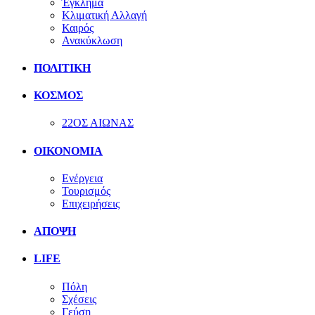
Έγκλημα
Κλιματική Αλλαγή
Καιρός
Ανακύκλωση
ΠΟΛΙΤΙΚΗ
ΚΟΣΜΟΣ
22ΟΣ ΑΙΩΝΑΣ
ΟΙΚΟΝΟΜΙΑ
Ενέργεια
Τουρισμός
Επιχειρήσεις
ΑΠΟΨΗ
LIFE
Πόλη
Σχέσεις
Γεύση