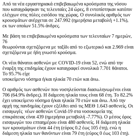
Από τα νέα εργαστηριακά επιβεβαιωμένα κρούσματα της νόσου
που καταγράφηκαν τις τελευταίες 24 ώρες, 8 εντοπίστηκαν κατόπιν
ελέγχων στις πύλες εισόδου της χώρας. Ο συνολικός αριθμός των
κρουσμάτων ανέρχεται σε 247.992 (ημερήσια μεταβολή +1.1%),
εκ των οποίων 51.5% άνδρες.
Με βάση τα επιβεβαιωμένα κρούσματα των τελευταίων 7 ημερών,
76
θεωρούνται σχετιζόμενα με ταξίδι από το εξωτερικό και 2.969 είναι
σχετιζόμενα με ήδη γνωστό κρούσμα.
Οι νέοι θάνατοι ασθενών με COVID-19 είναι 52, ενώ από την
έναρξη της επιδημίας έχουν καταγραφεί συνολικά 7.701 θάνατοι.
Το 95.7% είχε
υποκείμενο νόσημα ή/και ηλικία 70 ετών και άνω.
Ο αριθμός των ασθενών που νοσηλεύονται διασωληνωμένοι είναι
706 (64.9% άνδρες). Η διάμεση ηλικία τους είναι 68 έτη. To 82.2%
έχει υποκείμενο νόσημα ή/και ηλικία 70 ετών και άνω. Από την
αρχή της πανδημίας έχουν εξέλθει από τις ΜΕΘ 1.643 ασθενείς. Οι
εισαγωγές νέων ασθενών Covid-19 στα νοσοκομεία της
επικράτειας είναι 439 (ημερήσια μεταβολή -7.77%). Ο μέσος όρος
εισαγωγών του επταημέρου είναι 480 ασθενείς. Η διάμεση ηλικία
των κρουσμάτων είναι 44 έτη (εύρος 0.2 έως 105 έτη), ενώ η
διάμεση ηλικία των θανόντων είναι 79 έτη (εύρος 0 έως 103 έτη).