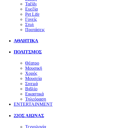
Ταξίδι
Ευεξία
Pet Life
Γονείς
Στυλ
Προτάσεις
ΑΘΛΗΤΙΚΑ
ΠΟΛΙΤΣΜΟΣ
Θέατρο
Μουσική
Χορός
Μουσεία
Σινεμά
Βιβλίο
Εικαστικά
Τηλεόραση
ENTERTAINMENT
22ΟΣ ΑΙΩΝΑΣ
Τεχνολογία