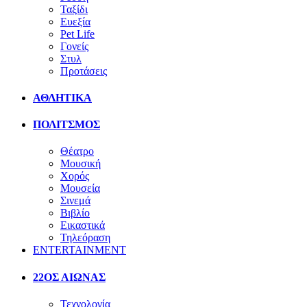
Ταξίδι
Ευεξία
Pet Life
Γονείς
Στυλ
Προτάσεις
ΑΘΛΗΤΙΚΑ
ΠΟΛΙΤΣΜΟΣ
Θέατρο
Μουσική
Χορός
Μουσεία
Σινεμά
Βιβλίο
Εικαστικά
Τηλεόραση
ENTERTAINMENT
22ΟΣ ΑΙΩΝΑΣ
Τεχνολογία