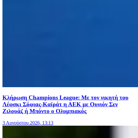
Κλήρωση Champions League: Με τον νικητή του
Λέφσκι Σόφιας-Καϊράτ η ΑΕΚ με Ουνιόν Σεν
Ζιλουάζ ή Μπόντο ο Ολυμπιακός
3 Αυγούστου 2026, 13:13