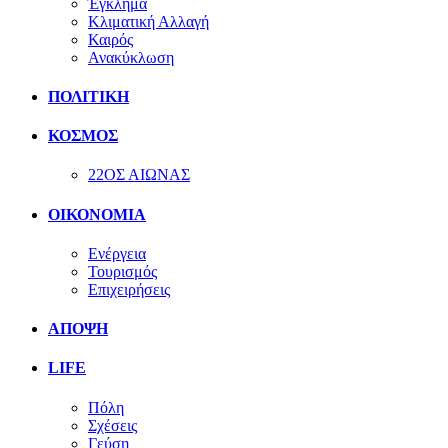
Έγκλημα
Κλιματική Αλλαγή
Καιρός
Ανακύκλωση
ΠΟΛΙΤΙΚΗ
ΚΟΣΜΟΣ
22ΟΣ ΑΙΩΝΑΣ
ΟΙΚΟΝΟΜΙΑ
Ενέργεια
Τουρισμός
Επιχειρήσεις
ΑΠΟΨΗ
LIFE
Πόλη
Σχέσεις
Γεύση