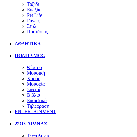
Ταξίδι
Ευεξία
Pet Life
Γονείς
Στυλ
Προτάσεις
ΑΘΛΗΤΙΚΑ
ΠΟΛΙΤΣΜΟΣ
Θέατρο
Μουσική
Χορός
Μουσεία
Σινεμά
Βιβλίο
Εικαστικά
Τηλεόραση
ENTERTAINMENT
22ΟΣ ΑΙΩΝΑΣ
Τεχνολογία