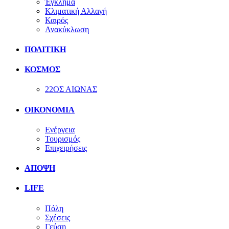
Έγκλημα
Κλιματική Αλλαγή
Καιρός
Ανακύκλωση
ΠΟΛΙΤΙΚΗ
ΚΟΣΜΟΣ
22ΟΣ ΑΙΩΝΑΣ
ΟΙΚΟΝΟΜΙΑ
Ενέργεια
Τουρισμός
Επιχειρήσεις
ΑΠΟΨΗ
LIFE
Πόλη
Σχέσεις
Γεύση