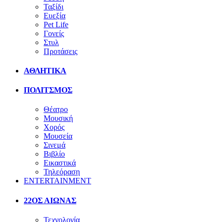
Ταξίδι
Ευεξία
Pet Life
Γονείς
Στυλ
Προτάσεις
ΑΘΛΗΤΙΚΑ
ΠΟΛΙΤΣΜΟΣ
Θέατρο
Μουσική
Χορός
Μουσεία
Σινεμά
Βιβλίο
Εικαστικά
Τηλεόραση
ENTERTAINMENT
22ΟΣ ΑΙΩΝΑΣ
Τεχνολογία