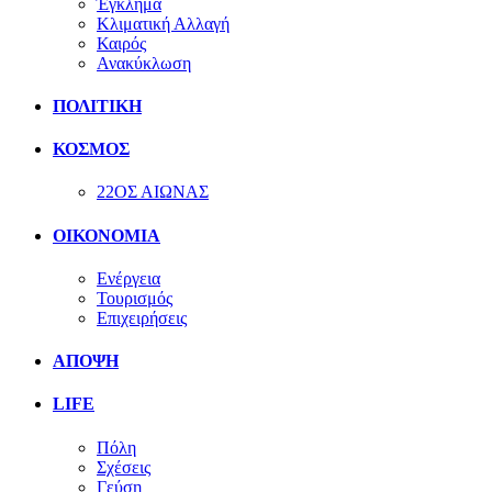
Έγκλημα
Κλιματική Αλλαγή
Καιρός
Ανακύκλωση
ΠΟΛΙΤΙΚΗ
ΚΟΣΜΟΣ
22ΟΣ ΑΙΩΝΑΣ
ΟΙΚΟΝΟΜΙΑ
Ενέργεια
Τουρισμός
Επιχειρήσεις
ΑΠΟΨΗ
LIFE
Πόλη
Σχέσεις
Γεύση