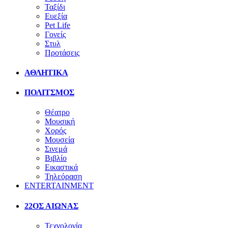
Ταξίδι
Ευεξία
Pet Life
Γονείς
Στυλ
Προτάσεις
ΑΘΛΗΤΙΚΑ
ΠΟΛΙΤΣΜΟΣ
Θέατρο
Μουσική
Χορός
Μουσεία
Σινεμά
Βιβλίο
Εικαστικά
Τηλεόραση
ENTERTAINMENT
22ΟΣ ΑΙΩΝΑΣ
Τεχνολογία