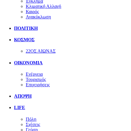
Έγκλημα
Κλιματική Αλλαγή
Καιρός
Ανακύκλωση
ΠΟΛΙΤΙΚΗ
ΚΟΣΜΟΣ
22ΟΣ ΑΙΩΝΑΣ
ΟΙΚΟΝΟΜΙΑ
Ενέργεια
Τουρισμός
Επιχειρήσεις
ΑΠΟΨΗ
LIFE
Πόλη
Σχέσεις
Γεύση