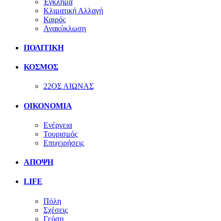
Έγκλημα
Κλιματική Αλλαγή
Καιρός
Ανακύκλωση
ΠΟΛΙΤΙΚΗ
ΚΟΣΜΟΣ
22ΟΣ ΑΙΩΝΑΣ
ΟΙΚΟΝΟΜΙΑ
Ενέργεια
Τουρισμός
Επιχειρήσεις
ΑΠΟΨΗ
LIFE
Πόλη
Σχέσεις
Γεύση