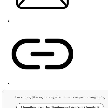
Για να μας βλέπεις πιο συχνά στα αποτελέσματα αναζήτησης
Προσθήκη της huffingtonpost.gr στην Google