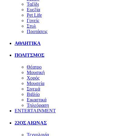
Ταξίδι
Ευεξία
Pet Life
Γονείς
Στυλ
Προτάσεις
ΑΘΛΗΤΙΚΑ
ΠΟΛΙΤΣΜΟΣ
Θέατρο
Μουσική
Χορός
Μουσεία
Σινεμά
Βιβλίο
Εικαστικά
Τηλεόραση
ENTERTAINMENT
22ΟΣ ΑΙΩΝΑΣ
Τεχνολογία