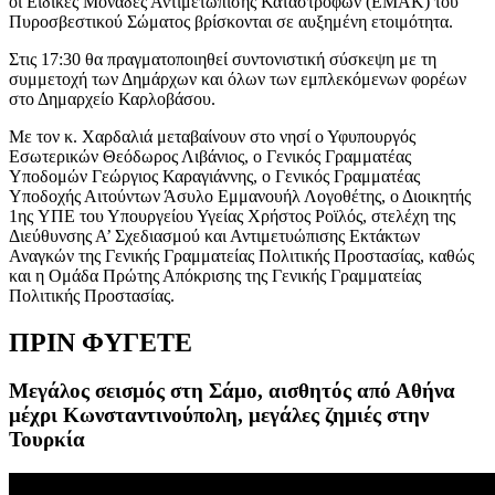
οι Ειδικές Μονάδες Αντιμετώπισης Καταστροφών (ΕΜΑΚ) του
Πυροσβεστικού Σώματος βρίσκονται σε αυξημένη ετοιμότητα.
Στις 17:30 θα πραγματοποιηθεί συντονιστική σύσκεψη με τη
συμμετοχή των Δημάρχων και όλων των εμπλεκόμενων φορέων
στο Δημαρχείο Καρλοβάσου.
Με τον κ. Χαρδαλιά μεταβαίνουν στο νησί ο Υφυπουργός
Εσωτερικών Θεόδωρος Λιβάνιος, ο Γενικός Γραμματέας
Υποδομών Γεώργιος Καραγιάννης, ο Γενικός Γραμματέας
Υποδοχής Αιτούντων Άσυλο Εμμανουήλ Λογοθέτης, ο Διοικητής
1ης ΥΠΕ του Υπουργείου Υγείας Χρήστος Ροϊλός, στελέχη της
Διεύθυνσης Α’ Σχεδιασμού και Αντιμετυώπισης Εκτάκτων
Αναγκών της Γενικής Γραμματείας Πολιτικής Προστασίας, καθώς
και η Ομάδα Πρώτης Απόκρισης της Γενικής Γραμματείας
Πολιτικής Προστασίας.
ΠΡΙΝ ΦΥΓΕΤΕ
Μεγάλος σεισμός στη Σάμο, αισθητός από Αθήνα
μέχρι Κωνσταντινούπολη, μεγάλες ζημιές στην
Τουρκία