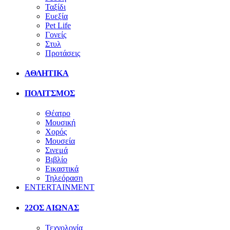
Ταξίδι
Ευεξία
Pet Life
Γονείς
Στυλ
Προτάσεις
ΑΘΛΗΤΙΚΑ
ΠΟΛΙΤΣΜΟΣ
Θέατρο
Μουσική
Χορός
Μουσεία
Σινεμά
Βιβλίο
Εικαστικά
Τηλεόραση
ENTERTAINMENT
22ΟΣ ΑΙΩΝΑΣ
Τεχνολογία