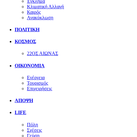
Έγκλημα
Κλιματική Αλλαγή
Καιρός
Ανακύκλωση
ΠΟΛΙΤΙΚΗ
ΚΟΣΜΟΣ
22ΟΣ ΑΙΩΝΑΣ
ΟΙΚΟΝΟΜΙΑ
Ενέργεια
Τουρισμός
Επιχειρήσεις
ΑΠΟΨΗ
LIFE
Πόλη
Σχέσεις
Γεύση