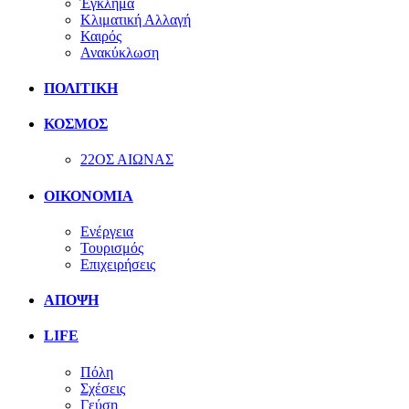
Έγκλημα
Κλιματική Αλλαγή
Καιρός
Ανακύκλωση
ΠΟΛΙΤΙΚΗ
ΚΟΣΜΟΣ
22ΟΣ ΑΙΩΝΑΣ
ΟΙΚΟΝΟΜΙΑ
Ενέργεια
Τουρισμός
Επιχειρήσεις
ΑΠΟΨΗ
LIFE
Πόλη
Σχέσεις
Γεύση