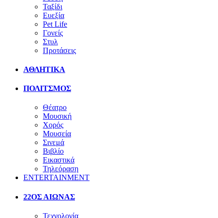
Ταξίδι
Ευεξία
Pet Life
Γονείς
Στυλ
Προτάσεις
ΑΘΛΗΤΙΚΑ
ΠΟΛΙΤΣΜΟΣ
Θέατρο
Μουσική
Χορός
Μουσεία
Σινεμά
Βιβλίο
Εικαστικά
Τηλεόραση
ENTERTAINMENT
22ΟΣ ΑΙΩΝΑΣ
Τεχνολογία