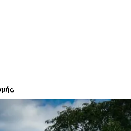
ομής,