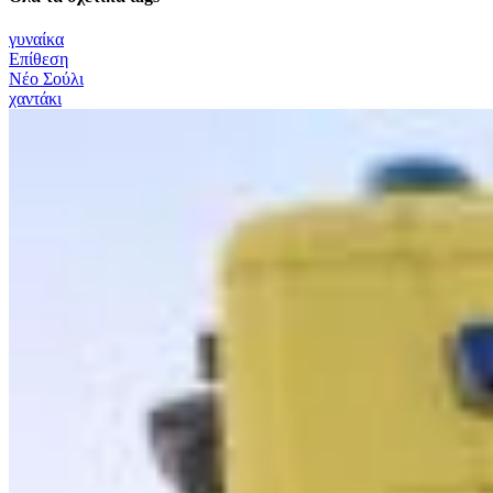
γυναίκα
Επίθεση
Νέο Σούλι
χαντάκι