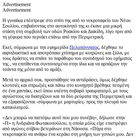
Advertisement
Advertisement
Η γυναίκα επέστρεφε στο σπίτι της από το νεκροταφείο του Νέου
Σουλίου, επιβαίνοντας στο αυτοκίνητό της κι έκανε μια μικρή
στάση στη συμβολή των οδών Ρυακίου και Διακίδη, λίγο πριν από
τη γέφυρα που περνάει επάνω από την Περιμετρική.
Εκεί, σύμφωνα με την εφημερίδα
Πελοπόννησος
, δέχθηκε το
αιφνιδιαστικό και αποτρόπαιο χτύπημα με κοτρώνες και ξύλα, με
τους δράστες να σπάνε το παράθυρο του συνοδηγού του οχήματος
της , να επιτίθενται συντονισμένα στην ίδια και να αρπάζουν την
τσάντα της μέσα από το αμάξι.
Μετά το αρχικό σοκ, προσπάθησε να αντιδράσει, όμως δέχθηκε
κλοτσιές και σπρωξιές και πάνω στο κυνηγητό βρέθηκε πεσμένη
σε ένα χαντάκι, εκεί όπου υπέστη σοβαρό τραυματισμό, με τους
αγνώστους να διασχίζουν και τα δύο ρεύματα της Περιμετρική και
να εξαφανίζονται -σύμφωνα με μαρτυρίες- προς την πλευρά του
καταυλισμού.
«Δεν μπορώ να πιστέψω αυτό που μου συνέβη», δήλωσε στην
«Π» η Ανδριάνα Φωτακοπούλου, η οποία μόλις είχε επιστρέψει
από αγώνες στίβου βετεράνων στη Νάουσα. «Πήγα στο
νεκροταφείο να ανάψω ένα κεράκι στη μνήμη των γονιών μου. Δεν