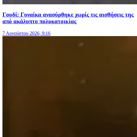
Γουδί: Γυναίκα ανασύρθηκε χωρίς τις αισθήσεις της
από ακάλυπτο πολυκατοικίας
7 Αυγούστου 2026, 9:16