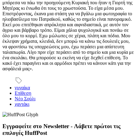
μπόρεσα να πάω την προηγούμενη Κυριακή που ήταν η Γιορτή της
Μητέρας κι ένιωθα ότι τους το χρωστούσα. Το είχα μέσα μου.
Επιστρέφοντας, έκανα μια στάση για να βγάλω μια φωτογραφία το
ηλιοβασίλεμα του Πατραϊκού, καθώς το σημείο είναι πανοραμικό.
Εκεί μου επιτέθηκαν απρόκλητα και αιφνιδιαστικά, με αυτόν τον
άγριο και βάρβαρο τρόπο. Είμαι χάλια ψυχολογικά και πονάω σε
όλο μου το κορμί. Εχω μώλωπες σε χέρια, πλάτη και πόδια. Μου
έκλεψαν χρήματα, κλειδιά, δεν μπορώ να κάνω τις δουλειές μου,
να φροντίσω τις υποχρεώσεις μου, έχω περάσει μια απίστευτη
ταλαιπωρία. Λίγο πριν είχε περάσει από το σημείο και μια κυρία με
ένα σκυλάκι. Θα μπορούσε κι εκείνη να είχε δεχθεί επίθεση. Το
κακό έχει παραγίνει και οι αρμόδιοι πρέπει να κάνουν κάτι για την
ασφάλειά μας».
γυναίκα
Επίθεση
Νέο Σούλι
χαντάκι
Εγγραφείτε στο Newsletter - Λάβετε πρώτοι τις
επιλογές HuffPost