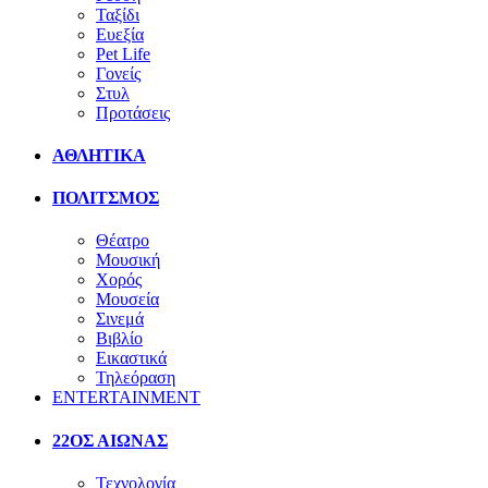
Ταξίδι
Ευεξία
Pet Life
Γονείς
Στυλ
Προτάσεις
ΑΘΛΗΤΙΚΑ
ΠΟΛΙΤΣΜΟΣ
Θέατρο
Μουσική
Χορός
Μουσεία
Σινεμά
Βιβλίο
Εικαστικά
Τηλεόραση
ENTERTAINMENT
22ΟΣ ΑΙΩΝΑΣ
Τεχνολογία