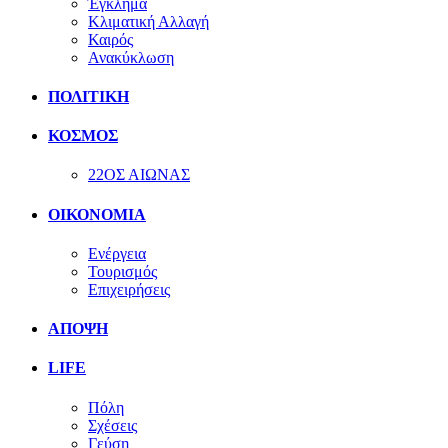
Έγκλημα
Κλιματική Αλλαγή
Καιρός
Ανακύκλωση
ΠΟΛΙΤΙΚΗ
ΚΟΣΜΟΣ
22ΟΣ ΑΙΩΝΑΣ
ΟΙΚΟΝΟΜΙΑ
Ενέργεια
Τουρισμός
Επιχειρήσεις
ΑΠΟΨΗ
LIFE
Πόλη
Σχέσεις
Γεύση