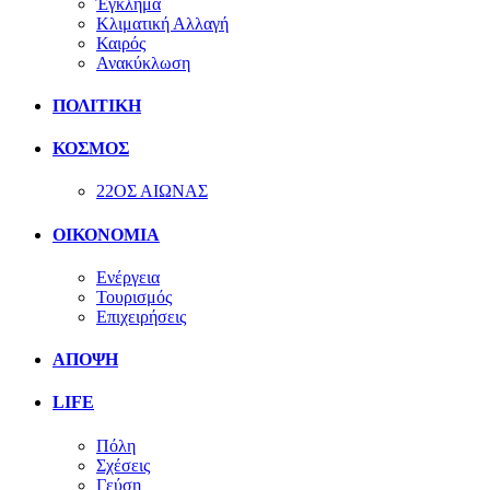
Έγκλημα
Κλιματική Αλλαγή
Καιρός
Ανακύκλωση
ΠΟΛΙΤΙΚΗ
ΚΟΣΜΟΣ
22ΟΣ ΑΙΩΝΑΣ
ΟΙΚΟΝΟΜΙΑ
Ενέργεια
Τουρισμός
Επιχειρήσεις
ΑΠΟΨΗ
LIFE
Πόλη
Σχέσεις
Γεύση