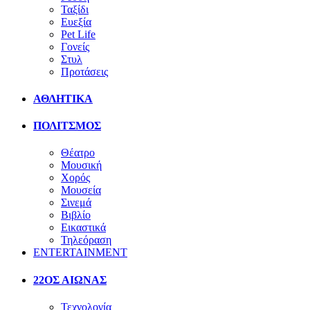
Ταξίδι
Ευεξία
Pet Life
Γονείς
Στυλ
Προτάσεις
ΑΘΛΗΤΙΚΑ
ΠΟΛΙΤΣΜΟΣ
Θέατρο
Μουσική
Χορός
Μουσεία
Σινεμά
Βιβλίο
Εικαστικά
Τηλεόραση
ENTERTAINMENT
22ΟΣ ΑΙΩΝΑΣ
Τεχνολογία