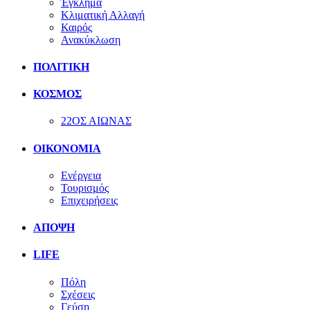
Έγκλημα
Κλιματική Αλλαγή
Καιρός
Ανακύκλωση
ΠΟΛΙΤΙΚΗ
ΚΟΣΜΟΣ
22ΟΣ ΑΙΩΝΑΣ
ΟΙΚΟΝΟΜΙΑ
Ενέργεια
Τουρισμός
Επιχειρήσεις
ΑΠΟΨΗ
LIFE
Πόλη
Σχέσεις
Γεύση