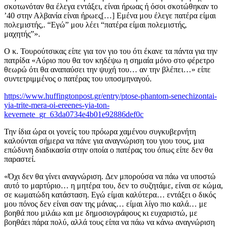
σκοτωνόταν θα έλεγα εντάξει, είναι ήρωας ή όσοι σκοτώθηκαν το
’40 στην Αλβανία είναι ήρωες[…] Εμένα μου έλεγε πατέρα είμαι
πολεμιστής,. “Εγώ” μου λέει “πατέρα είμαι πολεμιστής,
μαχητής”».
Ο κ. Τουρούτσικας είπε για τον γιο του ότι έκανε τα πάντα για την
πατρίδα «Αύριο που θα τον κηδέψω η σημαία μόνο στο φέρετρο
θεωρώ ότι θα αναπαύσει την ψυχή του… αν την βλέπει…» είπε
συντετριμμένος ο πατέρας του υποσμηναγού.
https://www.huffingtonpost.gr/entry/ptose-phantom-senechizontai-
yia-trite-mera-oi-ereenes-yia-ton-
kevernete_gr_63da0734e4b01e92886def0c
Την ίδια ώρα οι γονείς του πρόωρα χαμένου συγκυβερνήτη
καλούνται σήμερα να πάνε για αναγνώριση του γιου τους, μια
επώδυνη διαδικασία στην οποία ο πατέρας του όπως είπε δεν θα
παραστεί.
«Όχι δεν θα γίνει αναγνώριση. Δεν μπορούσα να πάω να υποστώ
αυτό το μαρτύριο… η μητέρα του, δεν το συζητάμε, είναι σε κώμα,
σε κωματώδη κατάσταση. Εγώ είμαι καλύτερα… εντάξει ο δικός
μου πόνος δεν είναι σαν της μάνας… είμαι λίγο πιο καλά… με
βοηθά που μιλάω και με δημοσιογράφους κι ευχαριστώ, με
βοηθάει πάρα πολύ, αλλά τους είπα να πάω να κάνω αναγνώριση