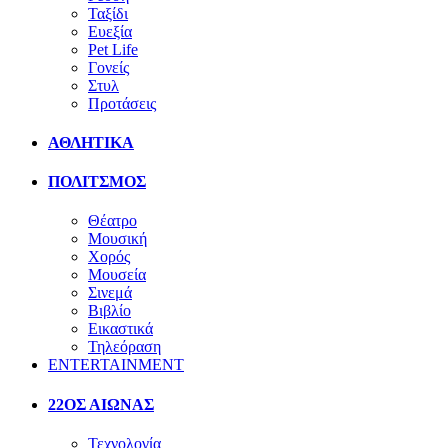
Ταξίδι
Ευεξία
Pet Life
Γονείς
Στυλ
Προτάσεις
ΑΘΛΗΤΙΚΑ
ΠΟΛΙΤΣΜΟΣ
Θέατρο
Μουσική
Χορός
Μουσεία
Σινεμά
Βιβλίο
Εικαστικά
Τηλεόραση
ENTERTAINMENT
22ΟΣ ΑΙΩΝΑΣ
Τεχνολογία