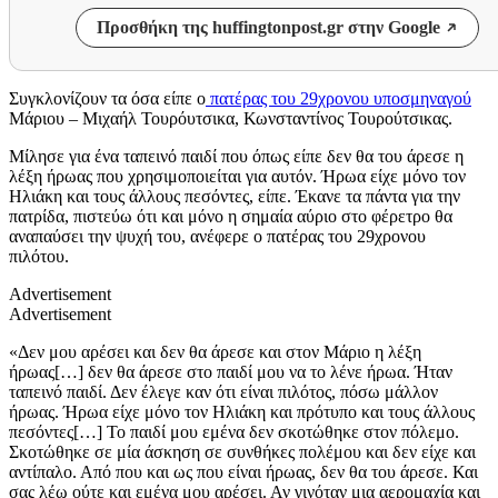
Προσθήκη της huffingtonpost.gr στην Google
Συγκλονίζουν τα όσα είπε ο
πατέρας του 29χρονου υποσμηναγού
Μάριου – Μιχαήλ Τουρόυτσικα, Κωνσταντίνος Τουρούτσικας.
Μίλησε για ένα ταπεινό παιδί που όπως είπε δεν θα του άρεσε η
λέξη ήρωας που χρησιμοποιείται για αυτόν. Ήρωα είχε μόνο τον
Ηλιάκη και τους άλλους πεσόντες, είπε. Έκανε τα πάντα για την
πατρίδα, πιστεύω ότι και μόνο η σημαία αύριο στο φέρετρο θα
αναπαύσει την ψυχή του, ανέφερε ο πατέρας του 29χρονου
πιλότου.
Advertisement
Advertisement
«Δεν μου αρέσει και δεν θα άρεσε και στον Μάριο η λέξη
ήρωας[…] δεν θα άρεσε στο παιδί μου να το λένε ήρωα. Ήταν
ταπεινό παιδί. Δεν έλεγε καν ότι είναι πιλότος, πόσω μάλλον
ήρωας. Ήρωα είχε μόνο τον Ηλιάκη και πρότυπο και τους άλλους
πεσόντες[…] Το παιδί μου εμένα δεν σκοτώθηκε στον πόλεμο.
Σκοτώθηκε σε μία άσκηση σε συνθήκες πολέμου και δεν είχε και
αντίπαλο. Από που και ως που είναι ήρωας, δεν θα του άρεσε. Και
σας λέω ούτε και εμένα μου αρέσει. Αν γινόταν μια αερομαχία και