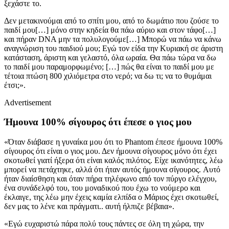
ξεχάστε το.
Δεν μετακινούμαι από το σπίτι μου, από το δωμάτιο που ζούσε το
παιδί μου[…] μόνο στην κηδεία θα πάω αύριο και στον τάφο[…]
και πήραν DNA μην τα πολυλογούμε[…] Μπορώ να πάω να κάνω
αναγνώριση του παιδιού μου; Εγώ τον είδα την Κυριακή σε άριστη
κατάσταση, άριστη και γελαστό, όλα ωραία. Θα πάω τώρα να δω
το παιδί μου παραμορφωμένο; […] πώς θα είναι το παιδί μου με
τέτοια πτώση 800 χιλιόμετρα στο νερό; να δω τι; να το θυμάμαι
έτσι;».
Advertisement
Ήμουνα 100% σίγουρος ότι έπεσε ο γιος μου
«Όταν διάβασε η γυναίκα μου ότι το Phantom έπεσε ήμουνα 100%
σίγουρος ότι είναι ο γιος μου. Δεν ήμουνα σίγουρος μόνο ότι έχει
σκοτωθεί γιατί ήξερα ότι είναι καλός πιλότος. Είχε ικανότητες, λέω
μπορεί να πετάχτηκε, αλλά ότι ήταν αυτός ήμουνα σίγουρος. Αυτό
ήταν διαίσθηση και όταν πήρα τηλέφωνο από τον πύργο ελέγχου,
ένα συνάδελφό του, του μοναδικού που έχω το νούμερο και
έκλαιγε, της λέω μην έχεις καμία ελπίδα ο Μάριος έχει σκοτωθεί,
δεν μας το λένε και πράγματι.. αυτή ήλπιζε βέβαια».
«Εγώ ευχαριστώ πάρα πολύ τους πάντες σε όλη τη χώρα, την