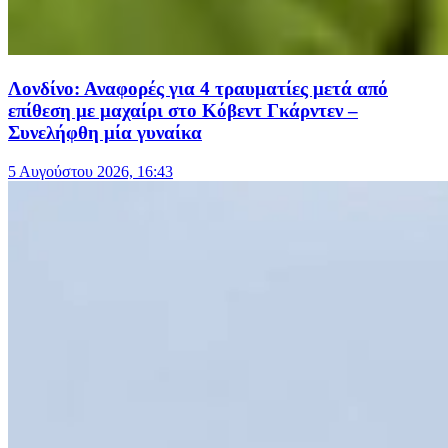
Λονδίνο: Αναφορές για 4 τραυματίες μετά από
επίθεση με μαχαίρι στο Κόβεντ Γκάρντεν –
Συνελήφθη μία γυναίκα
5 Αυγούστου 2026, 16:43