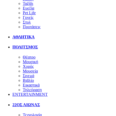
Ταξίδι
Ευεξία
Pet Life
Γονείς
Στυλ
Προτάσεις
ΑΘΛΗΤΙΚΑ
ΠΟΛΙΤΣΜΟΣ
Θέατρο
Μουσική
Χορός
Μουσεία
Σινεμά
Βιβλίο
Εικαστικά
Τηλεόραση
ENTERTAINMENT
22ΟΣ ΑΙΩΝΑΣ
Τεχνολογία