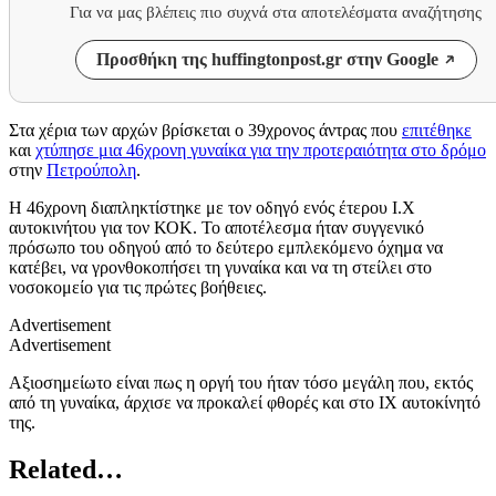
Για να μας βλέπεις πιο συχνά στα αποτελέσματα αναζήτησης
Προσθήκη της huffingtonpost.gr στην Google
Στα χέρια των αρχών βρίσκεται ο 39χρονος άντρας που
επιτέθηκε
και
χτύπησε μια 46χρονη γυναίκα για την προτεραιότητα στο δρόμο
στην
Πετρούπολη
.
Η 46χρονη διαπληκτίστηκε με τον οδηγό ενός έτερου Ι.Χ
αυτοκινήτου για τον ΚΟΚ. Το αποτέλεσμα ήταν συγγενικό
πρόσωπο του οδηγού από το δεύτερο εμπλεκόμενο όχημα να
κατέβει, να γρονθοκοπήσει τη γυναίκα και να τη στείλει στο
νοσοκομείο για τις πρώτες βοήθειες.
Advertisement
Advertisement
Αξιοσημείωτο είναι πως η οργή του ήταν τόσο μεγάλη που, εκτός
από τη γυναίκα, άρχισε να προκαλεί φθορές και στο ΙΧ αυτοκίνητό
της.
Related…