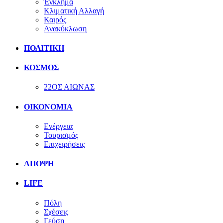
Έγκλημα
Κλιματική Αλλαγή
Καιρός
Ανακύκλωση
ΠΟΛΙΤΙΚΗ
ΚΟΣΜΟΣ
22ΟΣ ΑΙΩΝΑΣ
ΟΙΚΟΝΟΜΙΑ
Ενέργεια
Τουρισμός
Επιχειρήσεις
ΑΠΟΨΗ
LIFE
Πόλη
Σχέσεις
Γεύση