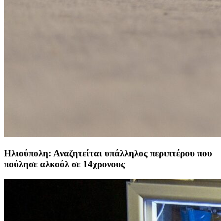
Ηλιούπολη: Αναζητείται υπάλληλος περιπτέρου που
πούλησε αλκοόλ σε 14χρονους