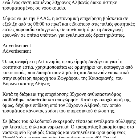
ενώ ένας σεσημασμένος 30χρονος Αλβανός διακομίστηκε
τραυματισμένος σε νοσοκομείο.
Σύμφωνα με την ΕΛΑΣ, η αστυνομική επιχείρηση βρίσκεται σε
εξέλιξη από τις 06:00 το πρωϊ και ειδικότερα στις παλιές φοιτητικές
εστίες παρουσία εισαγγελέα, σε συνδυασμό με τη διεξαγωγή
ερευνών σε σπίτια υπόπτων για εγκληματικές δραστηριότητες.
Advertisement
Advertisement
Όπως αναφέρει η Αστυνομία, η επιχείρηση διεξάγεται γιατί η
φοιτητική εστία, χρησιμοποιείται ως ορμητήριο και καταφύγιο από
κακοποιούς, που διαπράττουν ληστείες και διακινούν ναρκωτικά
στην ευρύτερη περιοχή του Ζωγράφου, της Καισαριανής, του
Βύρωνα και της Αθήνας.
Κατά τη διάρκεια της επιχείρησης 35χρονη ανθυπαστυνόμος
αισθάνθηκε αδιαθεσία και αποχώρησε. Κατά την αποχώρησή της,
όμως, δέχθηκε επίθεση από τον 30χρονο Αλβανό, τον οποίο
τραυμάτισε κάνοντας χρήση του υπηρεσιακού όπλου της.
Σε βάρος του αλλοδαπού εκκρεμούν τέσσερα εντάλματα σύλληψης
για ληστείες, όπλα και ναρκωτικά. Ο τραυματίας διακομίστηκε στο
νοσοκομείο Ερυθρός Σταυρός και νοσηλεύεται φρουρούμενος.
Παράλληλα, η αστυνομικός διακομίστηκε στο 401 Γενικό