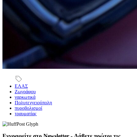
ΕΛΑΣ
Ζωγράφου
ναρκωτικά
Πολυτεχνειούπολη
πυροβολισμοί
τραυματίας
Εγγραφείτε στο Newsletter - Λάβετε πρώτοι τις