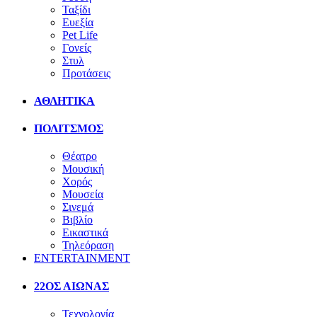
Ταξίδι
Ευεξία
Pet Life
Γονείς
Στυλ
Προτάσεις
ΑΘΛΗΤΙΚΑ
ΠΟΛΙΤΣΜΟΣ
Θέατρο
Μουσική
Χορός
Μουσεία
Σινεμά
Βιβλίο
Εικαστικά
Τηλεόραση
ENTERTAINMENT
22ΟΣ ΑΙΩΝΑΣ
Τεχνολογία