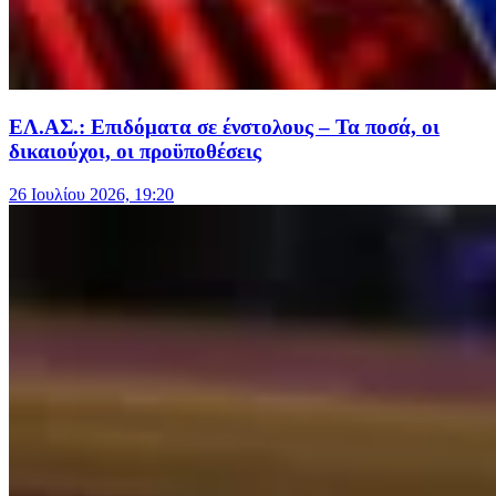
ΕΛ.ΑΣ.: Επιδόματα σε ένστολους – Τα ποσά, οι
δικαιούχοι, οι προϋποθέσεις
26 Ιουλίου 2026, 19:20