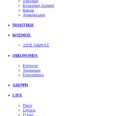
Έγκλημα
Κλιματική Αλλαγή
Καιρός
Ανακύκλωση
ΠΟΛΙΤΙΚΗ
ΚΟΣΜΟΣ
22ΟΣ ΑΙΩΝΑΣ
ΟΙΚΟΝΟΜΙΑ
Ενέργεια
Τουρισμός
Επιχειρήσεις
ΑΠΟΨΗ
LIFE
Πόλη
Σχέσεις
Γεύση