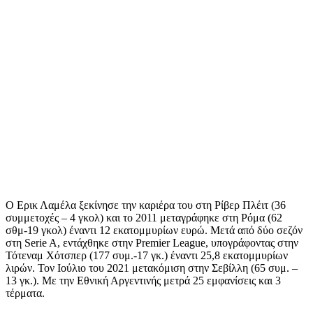
Ο Ερικ Λαμέλα ξεκίνησε την καριέρα του στη Ρίβερ Πλέιτ (36
συμμετοχές – 4 γκολ) και το 2011 μεταγράφηκε στη Ρόμα (62
σθμ-19 γκολ) έναντι 12 εκατομμυρίων ευρώ. Μετά από δύο σεζόν
στη Serie A, εντάχθηκε στην Premier League, υπογράφοντας στην
Τότεναμ Χότσπερ (177 συμ.-17 γκ.) έναντι 25,8 εκατομμυρίων
λιρών. Τον Ιούλιο του 2021 μετακόμιση στην Σεβίλλη (65 συμ. –
13 γκ.). Με την Εθνική Αργεντινής μετρά 25 εμφανίσεις και 3
τέρματα.