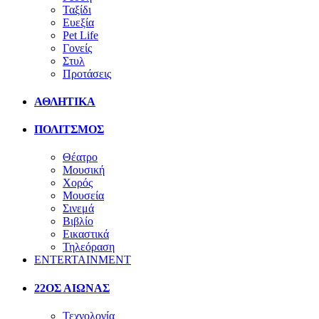
Ταξίδι
Ευεξία
Pet Life
Γονείς
Στυλ
Προτάσεις
ΑΘΛΗΤΙΚΑ
ΠΟΛΙΤΣΜΟΣ
Θέατρο
Μουσική
Χορός
Μουσεία
Σινεμά
Βιβλίο
Εικαστικά
Τηλεόραση
ENTERTAINMENT
22ΟΣ ΑΙΩΝΑΣ
Τεχνολογία