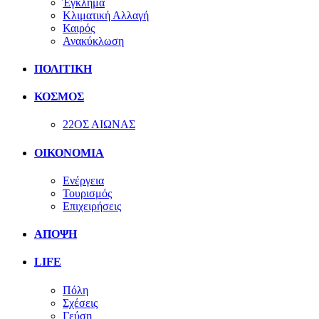
Έγκλημα
Κλιματική Αλλαγή
Καιρός
Ανακύκλωση
ΠΟΛΙΤΙΚΗ
ΚΟΣΜΟΣ
22ΟΣ ΑΙΩΝΑΣ
ΟΙΚΟΝΟΜΙΑ
Ενέργεια
Τουρισμός
Επιχειρήσεις
ΑΠΟΨΗ
LIFE
Πόλη
Σχέσεις
Γεύση