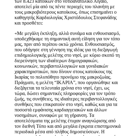
των 8.423 κατοίκων στο
νοτιοανατολικό Αιγαίο
,
αποτελεί μία από τις πέντε περιοχές του πλανήτη με
τους μακροβιότερους κατοίκους, όπως επισημαίνει ο
καθηγητής Καρδιολογίας Χριστόδουλος Στεφανάδης
και προσθέτει:
«Με μεγάλη έκπληξη, αλλά συνάμα και ενθουσιασμό,
υποδεχθήκαμε τη σημαντική αυτή είδηση για τον τόπο
μας, πριν από περίπου οκτώ χρόνια. Ενθουσιασμός,
που οδήγησε στη γέννηση της ιδέας για τη διεξαγωγή
επιδημιολογικής μελέτης στο νησί, με κύριο σκοπό τη
διερεύνηση των ιδιαίτερων δημογραφικών,
κοινωνικών, περιβαντολλογικών και γονιδιακών
χαρακτηριστικών, που δίνουν στους κατοίκους της
Ικαρίας το πολυπόθητο προνόμιο της μακροζωίας.
Πράγματι, η μελέτη “ΙΚΑΡΙΑ”, που οργανώθηκε και
διεξάγεται τα τελευταία χρόνια στο νησί, έχει, ως
τώρα, δώσει σημαντικές πληροφορίες για τον τρόπο
ζωής, τις συνήθειες, τις ιδιαίτερες περιβαντολλογικές
συνθήκες που επικρατούν στο νησί, καθώς και για τα
ποσοστά εμφάνισης καρδιαγγειακών και άλλων
νοσημάτων, συναφών με τη γήρανση. Τα
αποτελέσματα της μελέτης έτυχαν αναγνώρισης από
τον διεθνή Τύπο και από μεγάλα έγκριτα επιστημονικά
περιοδικά μέσα από πλήθος δημοσιεύσεων. Η