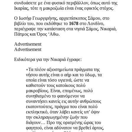
συνδυάσετε με ένα φυσικό περιβάλλον, όπως αυτό της
Ικαρίας, τότε η μακροζωία είναι ένας εφικτός στόχος.
Ο Ιωσήφ Γεωργιρήνης,
αρχιεπίσκοπος Σάμου
, στο
βιβλίο του, που εκδόθηκε το
1678
στο Λονδίνο,
περιέγραψε την κατάσταση στα νησιά Σάμος, Νικαριά,
Πάτμος και Όρος ‘Αθω.
Advertisement
Advertisement
Ειδικότερα για την Νικαριά έγραφε:
«Τα πλέον αξιοσημείωτα πράγματα της
νήσου αυτής είναι ο αήρ και το ύδωρ, τα
οποία είναι τόσο υγιεινά, ώστε να
καθιστούν τους κατοίκους πολύ
μακροβίους. Είναι, επομένως, πολύ
συνηθισμένο το φαινόμενον να
συναντήσει κανείς εις αυτήν ανθρώπους
εκατοντούτεις, πράγμα που είναι πολύ
εκπληκτικό, όταν λάβει κανείς υπ’ όψιν
την σκληραγωγημένην ζωήν που
διάγουν… Προ της ορισμένης ώρας του
φαγητού, είναι αδύνατον να βρεθεί άρτος,