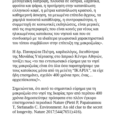
μεσογειακή διατροφή, πλούσια σε όσπρια, λαχανικά,
φρούτα και ψάρια, η προτίμηση στην κατανάλωση
ελληνικού καφέ, η μέτρια κατανάλωση κρασιού, η
καθημερινή άσκηση, τα μειωμένα επίπεδα άγχους, τα
χαμηλά ποσοστά κατάθλιψης, η συντροφικότητα, η
συμμετοχή σε κοινωνικές εκδηλώσεις, είναι μερικές
από τις συμπεριφορές που είναι κοινές για νέους και
ηλικιωμένους κατοίκους του νησιού και που σε
συνδυασμό με τα ιδιαίτερα γεωφυσικά χαρακτηριστικά
του τόπου συμβάλουν στην επίτευξη της μακροζωίας».
Η δρ. Παναγιώτα Πιέτρη, καρδιολόγος, διευθύντρια
της Μονάδας Υπέρτασης στο Ιατρικό Κέντρο Αθηνών,
τονίζει πως «το πιο εντυπωσιακό εύρημα για το νησί
της μακροζωίας είναι ότι όλα όσα παρατηρήσαμε για
τους κατοίκους μέσα από τη μελέτη “ΙΚΑΡΙΑ”, τα είχε
ήδη επισημάνει, σχεδόν 400 χρόνια πριν, ένας…
αρχιεπίσκοπος!».
Σημειώνεται, ότι αυτό το σημαντικό εύρημα για τη
μακροζωία στο νησί της Ικαρίας πριν από περίπου 400
χρόνια δημοσιεύτηκε πρόσφατα στο πλέον έγκυρο
επιστημονικό περιοδικό Nature (Pietri P, Papaioannou
T, Stefanadis C. Environment: An old clue to the secret
of longevity. Nature 2017;544(7651):416).