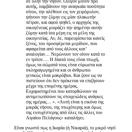
σε όλην την νήσον. Ολίγον μόνον προ
αυτής, λαμβάνουν την αναγκαία ποσότητα
σίτου, την αλέθουν εις τον χειρόμυλον,
ψήνουν την ζύμην εις μίαν πλακωτήν
πέτραν, και αφού ψηθεί, ο αρχηγός της
οικογένειας μοιράζει την ψημένην αυτήν
ζύμην κατά ίσα μέρη εις τα μέλη της
οικογενείας. Αν, δε, παρευρίσκεται κανείς
ξένος, του προσφέρεται μερίδιον, που
αφαιρείται από τους άλλους κατ’
αναλογίαν… Νερώνουν τον οίνον κατά το
εν τρίτον…. Η δίαιτά τους είναι πτωχή,
όμως τα σώματά τους είναι εύρωστα και
σκληραγωγημένα και οι άνθρωποι
γενικώς είναι μακρόβιοι. Και ζουν ως να
πιστεύουν ότι δεν πρόκειται να επιζήσουν
μέχρι της επομένης ημέρας.
Ευχαριστημένοι που κατορθώνουν να
αντιμετωπίσουν τις στοιχειώδεις ανάγκες
της ημέρας… ». «Αυτή είναι η εικόνα της
μικράς νήσου, της πτωχότερης και όμως
της ευτυχέστερης από όλες τις άλλες του
Αιγαίου Πελάγους» καταλήγει.
Είναι γνωστό πως η Ικαρία (ή Νικαριά), το μικρό νησί