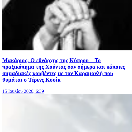
Μακάριος: Ο εθνάρχης της Κύπρου – Το
πραξικόπημα της Χούντας σαν σήμερα και κάποιες
σημαδιακές κουβέντες με τον Καραμανλή που
θυμάται ο Τέρενς Κουίκ
15 Ιουλίου 2026, 6:39