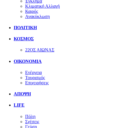
Έγκλημα
Κλιματική Αλλαγή
Καιρός
Ανακύκλωση
ΠΟΛΙΤΙΚΗ
ΚΟΣΜΟΣ
22ΟΣ ΑΙΩΝΑΣ
ΟΙΚΟΝΟΜΙΑ
Ενέργεια
Τουρισμός
Επιχειρήσεις
ΑΠΟΨΗ
LIFE
Πόλη
Σχέσεις
Γεύση