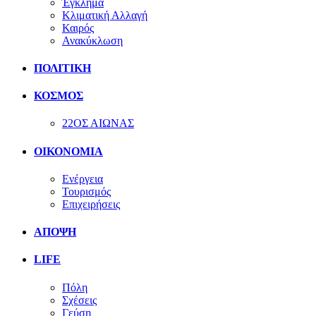
Έγκλημα
Κλιματική Αλλαγή
Καιρός
Ανακύκλωση
ΠΟΛΙΤΙΚΗ
ΚΟΣΜΟΣ
22ΟΣ ΑΙΩΝΑΣ
ΟΙΚΟΝΟΜΙΑ
Ενέργεια
Τουρισμός
Επιχειρήσεις
ΑΠΟΨΗ
LIFE
Πόλη
Σχέσεις
Γεύση