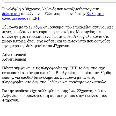
Συνελήφθη ο 38χρονος Αλβανός που καταζητούνταν για τη
δολοφονία
του 47χρονου Ελληνοαμερικανού στην
Καλαμάτα
,
όπως μετέδωσε η ΕΡΤ.
Σύμφωνα με το εν λόγω δημοσίευμα, που επικαλείται αστυνομικές
πηγές,
κρυβόταν στην ευρύτερη περιοχή της Μεσσηνίας και
συνελήφθη σε ενοικιαζόμενα δωμάτια στο Ακρογιάλι, κοντά στο
χωριό Κιτριές, όπου είχε αφήσει και το αυτοκίνητο που οδηγούσε
την ημέρα της δολοφονίας του 47χρονου.
Advertisement
Advertisement
Πάντα σύμφωνα με τις πληροφορίες της ΕΡΤ, το δωμάτιο είχε
ενοικιαστεί στο όνομα υπηκόου Βουλγαρίας, ο οποίος συνελήφθη
επίσης, για υπόθαλψη εγκληματία. Σύμφωνα με τις ίδιες
πληροφορίες, στο δωμάτιο βρέθηκε και ποσότητα ναρκωτικών.
Για την υπόθεση είχε συλληφθεί επίσης ένας 22χρονος από την
Αλβανία, που ομολόγησε τη συμμετοχή του στην εκτέλεση του
47χρονου.