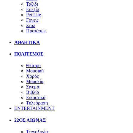
Ταξίδι
Ευεξία
Pet Life
Γονείς
Στυλ
Προτάσεις
ΑΘΛΗΤΙΚΑ
ΠΟΛΙΤΣΜΟΣ
Θέατρο
Μουσική
Χορός
Μουσεία
Σινεμά
Βιβλίο
Εικαστικά
Τηλεόραση
ENTERTAINMENT
22ΟΣ ΑΙΩΝΑΣ
Τεχνολογία