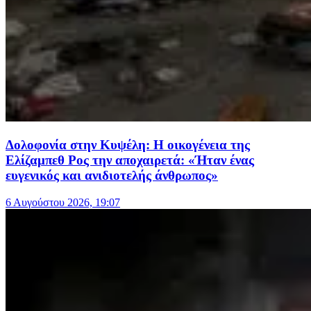
Δολοφονία στην Κυψέλη: Η οικογένεια της
Ελίζαμπεθ Ρος την αποχαιρετά: «Ήταν ένας
ευγενικός και ανιδιοτελής άνθρωπος»
6 Αυγούστου 2026, 19:07