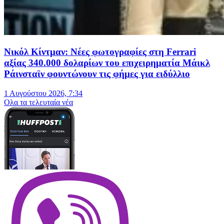
Νικόλ Κίντμαν: Νέες φωτογραφίες στη Ferrari
αξίας 340.000 δολαρίων του επιχειρηματία Μάικλ
Ράινσταϊν φουντώνουν τις φήμες για ειδύλλιο
1 Αυγούστου 2026, 7:34
Oλα τα τελευταία νέα