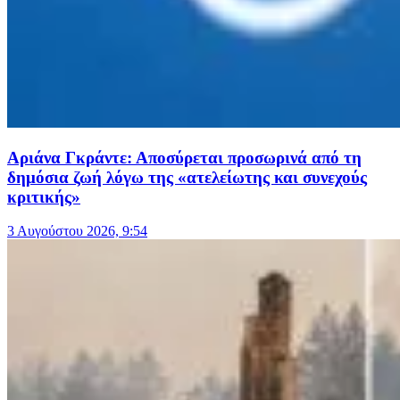
Αριάνα Γκράντε: Αποσύρεται προσωρινά από τη
δημόσια ζωή λόγω της «ατελείωτης και συνεχούς
κριτικής»
3 Αυγούστου 2026, 9:54