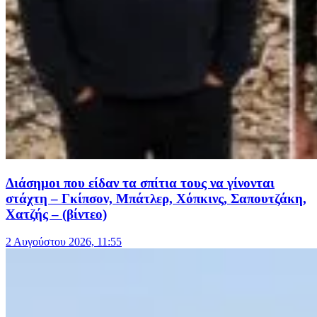
Διάσημοι που είδαν τα σπίτια τους να γίνονται
στάχτη – Γκίπσον, Μπάτλερ, Χόπκινς, Σαπουτζάκη,
Χατζής – (βίντεο)
2 Αυγούστου 2026, 11:55