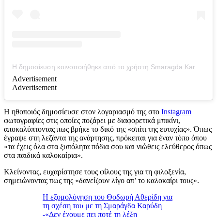
Η δημοσίευση κοινοποιήθηκε από το χρήστη Smaragda Karydi (@smaragda_karidi_official)
Advertisement
Advertisement
Η ηθοποιός δημοσίευσε στον λογαριασμό της στο
Instagram
φωτογραφίες στις οποίες ποζάρει με διαφορετικά μπικίνι,
αποκαλύπτοντας πως βρήκε το δικό της «σπίτι της ευτυχίας». Όπως
έγραψε στη λεζάντα της ανάρτησης, πρόκειται για έναν τόπο όπου
«τα έχεις όλα στα ξυπόλητα πόδια σου και νιώθεις ελεύθερος όπως
στα παιδικά καλοκαίρια».
Κλείνοντας, ευχαρίστησε τους φίλους της για τη φιλοξενία,
σημειώνοντας πως της «δανείζουν λίγο απ’ το καλοκαίρι τους».
Η εξομολόγηση του Θοδωρή Αθερίδη για
τη σχέση του με τη Σμαράγδα Καρύδη
-«Δεν έχουμε πει ποτέ τη λέξη