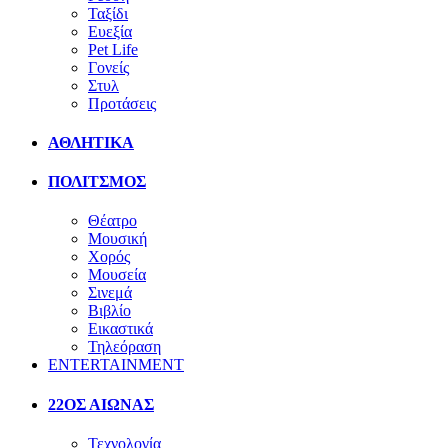
Ταξίδι
Ευεξία
Pet Life
Γονείς
Στυλ
Προτάσεις
ΑΘΛΗΤΙΚΑ
ΠΟΛΙΤΣΜΟΣ
Θέατρο
Μουσική
Χορός
Μουσεία
Σινεμά
Βιβλίο
Εικαστικά
Τηλεόραση
ENTERTAINMENT
22ΟΣ ΑΙΩΝΑΣ
Τεχνολογία