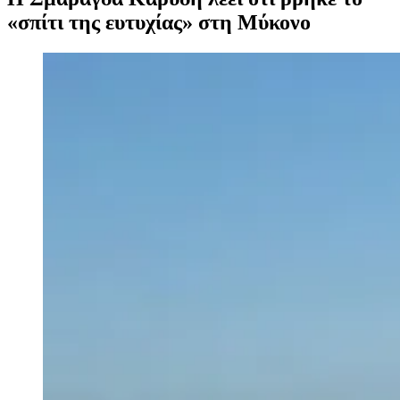
«σπίτι της ευτυχίας» στη Μύκονο