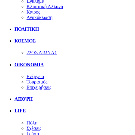
Έγκλημα
Κλιματική Αλλαγή
Καιρός
Ανακύκλωση
ΠΟΛΙΤΙΚΗ
ΚΟΣΜΟΣ
22ΟΣ ΑΙΩΝΑΣ
ΟΙΚΟΝΟΜΙΑ
Ενέργεια
Τουρισμός
Επιχειρήσεις
ΑΠΟΨΗ
LIFE
Πόλη
Σχέσεις
Γεύση