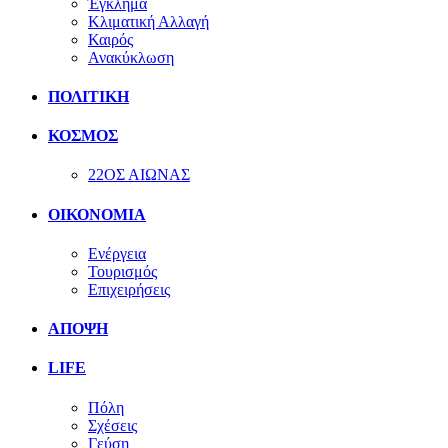
Έγκλημα
Κλιματική Αλλαγή
Καιρός
Ανακύκλωση
ΠΟΛΙΤΙΚΗ
ΚΟΣΜΟΣ
22ΟΣ ΑΙΩΝΑΣ
ΟΙΚΟΝΟΜΙΑ
Ενέργεια
Τουρισμός
Επιχειρήσεις
ΑΠΟΨΗ
LIFE
Πόλη
Σχέσεις
Γεύση