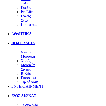
Ταξίδι
Ευεξία
Pet Life
Γονείς
Στυλ
Προτάσεις
ΑΘΛΗΤΙΚΑ
ΠΟΛΙΤΣΜΟΣ
Θέατρο
Μουσική
Χορός
Μουσεία
Σινεμά
Βιβλίο
Εικαστικά
Τηλεόραση
ENTERTAINMENT
22ΟΣ ΑΙΩΝΑΣ
Τεχνολογία