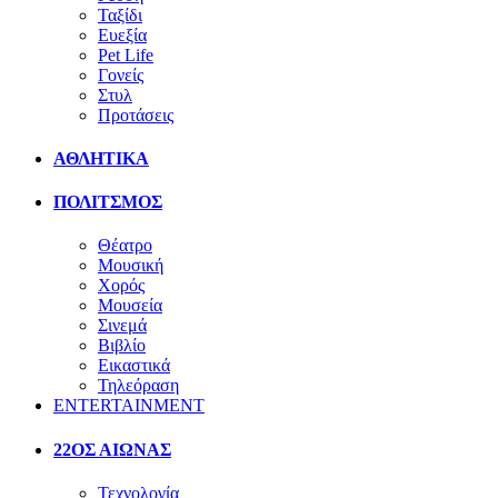
Ταξίδι
Ευεξία
Pet Life
Γονείς
Στυλ
Προτάσεις
ΑΘΛΗΤΙΚΑ
ΠΟΛΙΤΣΜΟΣ
Θέατρο
Μουσική
Χορός
Μουσεία
Σινεμά
Βιβλίο
Εικαστικά
Τηλεόραση
ENTERTAINMENT
22ΟΣ ΑΙΩΝΑΣ
Τεχνολογία