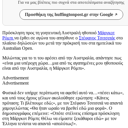
Για να μας βλέπεις πιο συχνά στα αποτελέσματα αναζήτησης
Προσθήκη της huffingtonpost.gr στην Google
Πρόσκληση προς τη γοητευτική Αυστραλή ηθοποιό
Μάργκοτ
Ρόμπι
να έρθει σε αγώνα του απηύθυνε ο
Στέφανος Τσιτσιπάς
στο
πλαίσιο δηλώσεών του μετά την πρόκρισή του στα ημιτελικά του
Australian Open.
Μιλώντας για το τι του αρέσει από την Αυστραλία, απάντησε πως
«είναι μια υπέροχη χώρα…μια από τις αγαπημένες μου ηθοποιούς
είναι από την Αυστραλία, η Μάργκοτ Ρόμπι».
Advertisement
Advertisement
Φυσικά δεν υπήρχε περίπτωση να αφεθεί αυτό να…«πέσει κάτω»,
και υπό τους ήχους γέλιων ακολούθησε ερώτηση: «Κάνεις
πρόταση; Τι βλέπουμε εδώ;», με τον Στέφανο Τσιτσιπά να απαντά
χαμογελώντας «Θα ήταν ωραίο να βρεθεί εδώ μια φορά». Ο
δημοσιογράφος επέμεινε: «Οπότε στέλνεις επίσημα πρόσκληση
στη Μάργκοτ Ρόμπι; Θέλω να είμαστε ξεκάθαροι εδώ» με τον
Έλληνα τενίστα να απαντά «απολύτως!».