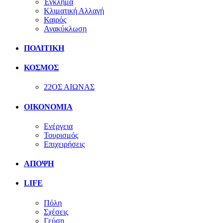
Έγκλημα
Κλιματική Αλλαγή
Καιρός
Ανακύκλωση
ΠΟΛΙΤΙΚΗ
ΚΟΣΜΟΣ
22ΟΣ ΑΙΩΝΑΣ
ΟΙΚΟΝΟΜΙΑ
Ενέργεια
Τουρισμός
Επιχειρήσεις
ΑΠΟΨΗ
LIFE
Πόλη
Σχέσεις
Γεύση