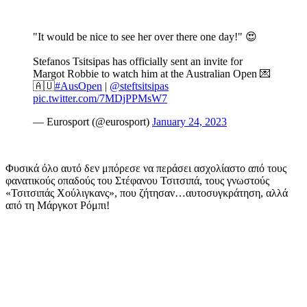
"It would be nice to see her over there one day!" 😍
Stefanos Tsitsipas has officially sent an invite for
Margot Robbie to watch him at the Australian Open 💌
🇦🇺
#AusOpen
|
@steftsitsipas
pic.twitter.com/7MDjPPMsW7
— Eurosport (@eurosport)
January 24, 2023
Φυσικά όλο αυτό δεν μπόρεσε να περάσει ασχολίαστο από τους
φανατικούς οπαδούς του Στέφανου Τσιτσιπά, τους γνωστούς
«Τσιτσιπάς Χούλιγκανς», που ζήτησαν…αυτοσυγκράτηση, αλλά
από τη Μάργκοτ Ρόμπι!