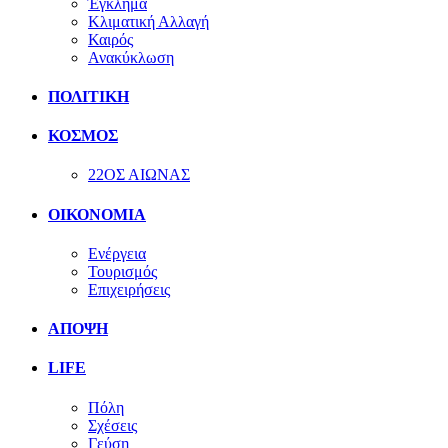
Έγκλημα
Κλιματική Αλλαγή
Καιρός
Ανακύκλωση
ΠΟΛΙΤΙΚΗ
ΚΟΣΜΟΣ
22ΟΣ ΑΙΩΝΑΣ
ΟΙΚΟΝΟΜΙΑ
Ενέργεια
Τουρισμός
Επιχειρήσεις
ΑΠΟΨΗ
LIFE
Πόλη
Σχέσεις
Γεύση