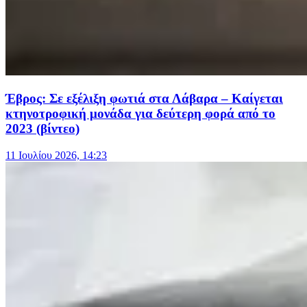
Έβρος: Σε εξέλιξη φωτιά στα Λάβαρα – Καίγεται
κτηνοτροφική μονάδα για δεύτερη φορά από το
2023 (βίντεο)
11 Ιουλίου 2026, 14:23