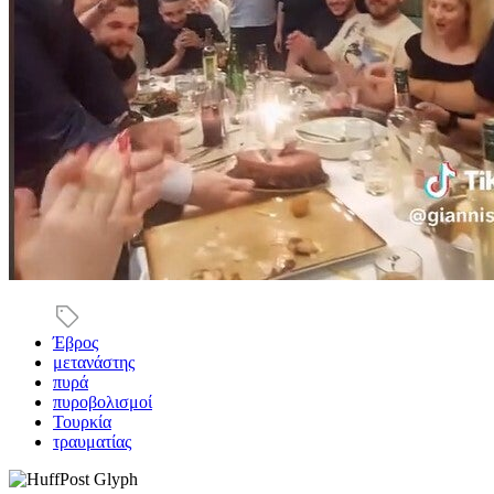
Έβρος
μετανάστης
πυρά
πυροβολισμοί
Τουρκία
τραυματίας