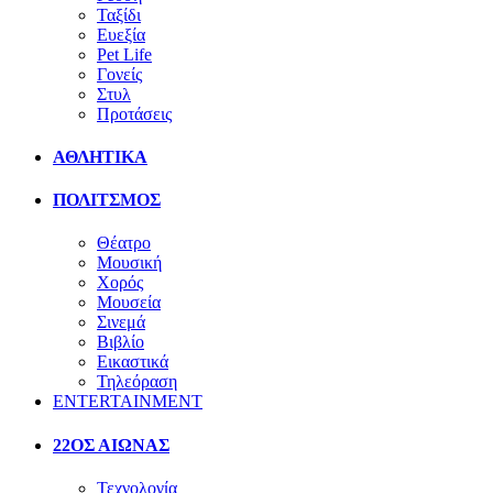
Ταξίδι
Ευεξία
Pet Life
Γονείς
Στυλ
Προτάσεις
ΑΘΛΗΤΙΚΑ
ΠΟΛΙΤΣΜΟΣ
Θέατρο
Μουσική
Χορός
Μουσεία
Σινεμά
Βιβλίο
Εικαστικά
Τηλεόραση
ENTERTAINMENT
22ΟΣ ΑΙΩΝΑΣ
Τεχνολογία