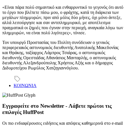
«Είναι πάρα πολύ σημαντικό και ενθαρρυντικό το γεγονός ότι αυτό
το έργο που βλέπετε πίσω μου, ο φράχτης, κατά τη διάρκεια των
μεγάλων πλημμυρών, πριν από μόλις δύο μήνες, όχι μόνο άντεξε,
αλλά λειτούργησε και σαν αντιπλημμυρικό, με αποτέλεσμα
πραγματικά οι ζημιές που έγιναν στην περιοχή, αναγκαία λόγω των
πλημμυρών, να είναι πολύ λιγότερες», τόνισε.
Τον υπουργό Προστασίας του Πολίτη συνόδευαν ο γενικός
περιφερειακός αστυνομικός διευθυντής Ανατολικής Μακεδονίας
και Θράκης, ταξίαρχος Λάμπρος Τσιάρας, ο αστυνομικός
διευθυντής Ορεστιάδας Αθανάσιος Μανταρλής, ο αστυνομικός
διευθυντής Αλεξανδρούπολης Χρήστος Αξής και ο δήμαρχος
Διδυμοτείχου Ρωμύλος Χατζηγιαννόγλου.
ΚΟΙΝΩΝΙΑ
Εγγραφείτε στο Newsletter - Λάβετε πρώτοι τις
επιλογές HuffPost
Οι πιο ενδιαφέρουσες ειδήσεις και απόψεις καθημερινά στο e-mail