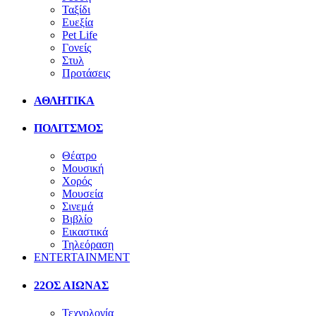
Ταξίδι
Ευεξία
Pet Life
Γονείς
Στυλ
Προτάσεις
ΑΘΛΗΤΙΚΑ
ΠΟΛΙΤΣΜΟΣ
Θέατρο
Μουσική
Χορός
Μουσεία
Σινεμά
Βιβλίο
Εικαστικά
Τηλεόραση
ENTERTAINMENT
22ΟΣ ΑΙΩΝΑΣ
Τεχνολογία