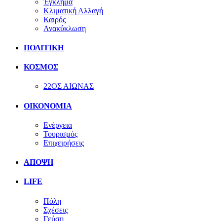
Έγκλημα
Κλιματική Αλλαγή
Καιρός
Ανακύκλωση
ΠΟΛΙΤΙΚΗ
ΚΟΣΜΟΣ
22ΟΣ ΑΙΩΝΑΣ
ΟΙΚΟΝΟΜΙΑ
Ενέργεια
Τουρισμός
Επιχειρήσεις
ΑΠΟΨΗ
LIFE
Πόλη
Σχέσεις
Γεύση