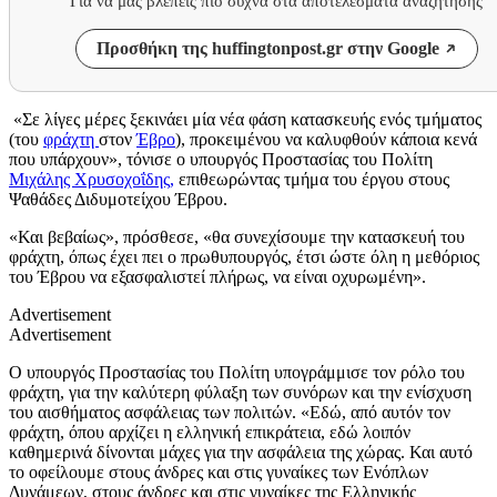
Για να μας βλέπεις πιο συχνά στα αποτελέσματα αναζήτησης
Προσθήκη της huffingtonpost.gr στην Google
«Σε λίγες μέρες ξεκινάει μία νέα φάση κατασκευής ενός τμήματος
(του
φράχτη
στον
Έβρο
), προκειμένου να καλυφθούν κάποια κενά
που υπάρχουν», τόνισε ο υπουργός Προστασίας του Πολίτη
Μιχάλης Χρυσοχοΐδης,
επιθεωρώντας τμήμα του έργου στους
Ψαθάδες Διδυμοτείχου Έβρου.
«Και βεβαίως», πρόσθεσε, «θα συνεχίσουμε την κατασκευή του
φράχτη, όπως έχει πει ο πρωθυπουργός, έτσι ώστε όλη η μεθόριος
του Έβρου να εξασφαλιστεί πλήρως, να είναι οχυρωμένη».
Advertisement
Advertisement
Ο υπουργός Προστασίας του Πολίτη υπογράμμισε τον ρόλο του
φράχτη, για την καλύτερη φύλαξη των συνόρων και την ενίσχυση
του αισθήματος ασφάλειας των πολιτών. «Εδώ, από αυτόν τον
φράχτη, όπου αρχίζει η ελληνική επικράτεια, εδώ λοιπόν
καθημερινά δίνονται μάχες για την ασφάλεια της χώρας. Και αυτό
το οφείλουμε στους άνδρες και στις γυναίκες των Ενόπλων
Δυνάμεων, στους άνδρες και στις γυναίκες της Ελληνικής