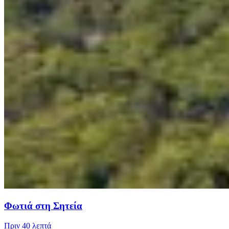
Φωτιά στη Σητεία
Πριν
40 λεπτά