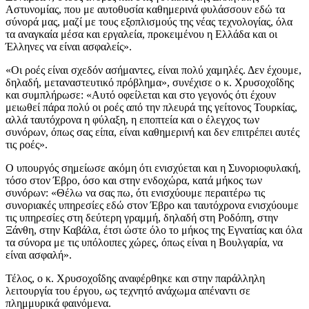
Αστυνομίας, που με αυτοθυσία καθημερινά φυλάσσουν εδώ τα
σύνορά μας, μαζί με τους εξοπλισμούς της νέας τεχνολογίας, όλα
τα αναγκαία μέσα και εργαλεία, προκειμένου η Ελλάδα και οι
Έλληνες να είναι ασφαλείς».
«Οι ροές είναι σχεδόν ασήμαντες, είναι πολύ χαμηλές. Δεν έχουμε,
δηλαδή, μεταναστευτικό πρόβλημα», συνέχισε ο κ. Χρυσοχοΐδης
και συμπλήρωσε: «Αυτό οφείλεται και στο γεγονός ότι έχουν
μειωθεί πάρα πολύ οι ροές από την πλευρά της γείτονος Τουρκίας,
αλλά ταυτόχρονα η φύλαξη, η εποπτεία και ο έλεγχος των
συνόρων, όπως σας είπα, είναι καθημερινή και δεν επιτρέπει αυτές
τις ροές».
Ο υπουργός σημείωσε ακόμη ότι ενισχύεται και η Συνοριοφυλακή,
τόσο στον Έβρο, όσο και στην ενδοχώρα, κατά μήκος των
συνόρων: «Θέλω να σας πω, ότι ενισχύουμε περαιτέρω τις
συνοριακές υπηρεσίες εδώ στον Έβρο και ταυτόχρονα ενισχύουμε
τις υπηρεσίες στη δεύτερη γραμμή, δηλαδή στη Ροδόπη, στην
Ξάνθη, στην Καβάλα, έτσι ώστε όλο το μήκος της Εγνατίας και όλα
τα σύνορα με τις υπόλοιπες χώρες, όπως είναι η Βουλγαρία, να
είναι ασφαλή».
Τέλος, ο κ. Χρυσοχοΐδης αναφέρθηκε και στην παράλληλη
λειτουργία του έργου, ως τεχνητό ανάχωμα απέναντι σε
πλημμυρικά φαινόμενα.